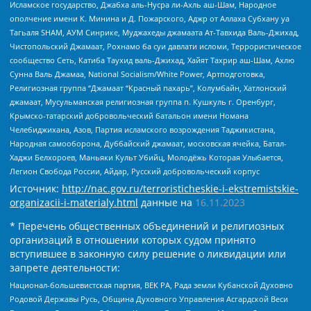
Исламское государство, Джабха аль-Нусра ли-Ахль аш-Шам, Народное
ополчение имени К. Минина и Д. Пожарского, Аджр от Аллаха Субхану уа
Тагьаля SHAM, АУМ Синрике, Муджахеды джамаата Ат-Тавхида Валь-Джихад,
Чистопольский Джамаат, Рохнамо ба суи давлати исломи, Террористическое
сообщество Сеть, Катиба Таухид валь-Джихад, Хайят Тахрир аш-Шам, Ахлю
Сунна Валь Джамаа, National Socialism/White Power, Артподготовка,
Религиозная группа “Джамаат “Красный пахарь”, Колумбайн, Хатлонский
джамаат, Мусульманская религиозная группа п. Кушкуль г. Оренбург,
Крымско-татарский добровольческий батальон имени Номана
Челебиджихана, Азов, Партия исламского возрождения Таджикистана,
Народная самооборона, Дуббайский джамаат, московская ячейка, Батал-
Хаджи Белхороев, Маньяки Культ Убийц, Молодёжь Которая Улыбается,
Легион Свобода России, Айдар, Русский добровольческий корпус
Источник:
http://nac.gov.ru/terroristicheskie-i-ekstremistskie-
organizacii-i-materialy.html
данные на
16.11.2023
* Перечень общественных объединений и религиозных
организаций в отношении которых судом принято
вступившее в законную силу решение о ликвидации или
запрете деятельности:
Национал-большевистская партия, ВЕК РА, Рада земли Кубанской Духовно
Родовой Державы Русь, Община Духовного Управления Асгардской Веси