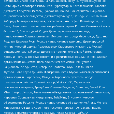
Беловодья, Славянская Община Капища Веды Перуна, Мужская Духовная
Семинария Староверов-Инглингов, Нурджулар, К Богодержавию, Таблиги
Джамаат, Свидетели Иеговы, Русское национальное единство, Национал-
социалистическое общество, Джамаат мувахидов, Объединенный Вилайат
Кабарды, Балкарии и Карачая, Союз славян, Ат-Такфир Валь-Хиджра, Пит
Буль, Национал-социалистическая рабочая партия России, Славянский союз,
Формат-18, Благородный Орден Дьявола, Армия воли народа,
Национальная Социалистическая Инициатива города Череповца, Духовно-
Родовая Держава Русь, Русское национальное единство, Древнерусской
Инглистической церкви Православных Староверов-Инглингов, Русский
общенациональный союз, Движение против нелегальной иммиграции,
Кровь и Честь, О свободе совести и о религиозных объединениях, Омская
организация общественного политического движения Русское
национальное единство, Северное Братство, Клуб Болельщиков
Футбольного Клуба Динамо, Файзрахманисты, Мусульманская религиозная
организация п. Боровский, Община Коренного Русского народа
Щелковского района, Правый сектор, УНА - УНСО, Украинская
повстанческая армия, Тризуб им. Степана Бандеры, Братство, Белый Крест,
Misanthropic division, Религиозное объединение последователей инглиизма,
Народная Социальная Инициатива, TulaSkins, Этнополитическое
объединение Русские, Русское национальное объединение Атака, Мечеть
Мирмамеда, Община Коренного Русского народа г. Астрахани, ВОЛЯ,
Меджлис крымскотатарского народа, Рубеж Севера, ТОЙС, О