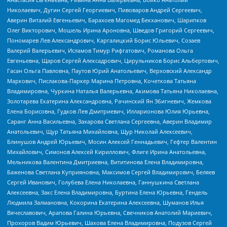
Николаевич, Дугин Сергей Георгиевич, Пивоваров Андрей Сергеевич,
Аверин Виталий Евгеньевич, Барахоев Магомед Бекханович, Шарипков
Олег Викторович, Мошель Ирина Ароновна, Шведов Григорий Сергеевич,
Пономарев Лев Александрович, Каргалицкий Борис Юльевич, Созаев
Валерий Валерьевич, Исламов Тимур Рифгатович, Романова Ольга
Евгеньевна, Щаров Сергей Алексадрович, Цирульников Борис Альбертович,
Гасан Ольга Павловна, Паутов Юрий Анатольевич, Верховский Александр
Маркович, Пислакова-Паркер Марина Петровна, Кочеткова Татьяна
Владимировна, Чуркина Наталья Валерьевна, Акимова Татьяна Николаевна,
Золотарева Екатерина Александровна, Рачинский Ян Збигневич, Жемкова
Елена Борисовна, Гудков Лев Дмитриевич, Илларионова Юлия Юрьевна,
Саранг Анна Васильевна, Захарова Светлана Сергеевна, Аверин Владимир
Анатольевич, Щур Татьяна Михайловна, Щур Николай Алексеевич,
Блинушов Андрей Юрьевич, Мосин Алексей Геннадьевич, Гефтер Валентин
Михайлович, Симонов Алексей Кириллович, Флиге Ирина Анатольевна,
Мельникова Валентина Дмитриевна, Вититинова Елена Владимировна,
Баженова Светлана Куприяновна, Максимов Сергей Владимирович, Беляев
Сергей Иванович, Голубева Елена Николаевна, Ганнушкина Светлана
Алексеевна, Закс Елена Владимировна, Буртина Елена Юрьевна, Гендель
Людмила Залмановна, Кокорина Екатерина Алексеевна, Шуманов Илья
Вячеславович, Арапова Галина Юрьевна, Свечников Анатолий Мариевич,
Прохоров Вадим Юрьевич, Шахова Елена Владимировна, Подузов Сергей