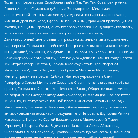
Тольятти, Новое время, Серебряная тайга, Так-Так-Так, Сова, центр Анна,
Проект Апрель, Самарская губерния, Эра здоровья, Мемориал,
Аналитический Центр Юрия Левады, Издательство Парк Гагарина, Фонд
имени Андрея Рылькова, Сфера, Центр СИБАЛЬТ, Уральская правозащитная
группа, Женщины Евразии, Институт прав человека, Фонд защиты гласности,
Российский исследовательский центр по правам человека,
Дальневосточный центр развития гражданских инициатив и социального
партнерства, Гражданское действие, Центр независимых социологических
исследований, Сутяжник, АКАДЕМИЯ ПО ПРАВАМ ЧЕЛОВЕКА, Центр развития
некоммерческих организаций, Частное учреждение в Калининграде Совета
Министров северных стран, Гражданское содействие, Трансперенси
Интернешнл-Р, Центр Защиты Прав Средств Массовой Информации,
Институт развития прессы - Сибирь, Частное учреждение в Санкт-
Петербурге Совета Министров Северных Стран, Фонд поддержки свободы
прессы, Гражданский контроль, Человек и Закон, Общественная комиссия
по сохранению наследия академика Сахарова, Информационное агентство
МЕМО. РУ, Институт региональной прессы, Институт Развития Свободы
Информации, Экозащита!-Женсовет, Общественный вердикт, Евразийская
антимонопольная ассоциация, Бедушев Петр Петрович, Дзугкоева Регина
Николаевна, Кривенко Сергей Владимирович, Милославский Павел
Юрьевич, Шнырова Ольга Вадимовна, Чанышева Лилия Айратовна,
Сидорович Ольга Борисовна, Туровский Александр Алексеевич, Васильева
Анастасия Евгеньевна, Ривина Анна Валерьевна, Бойко Анатолий