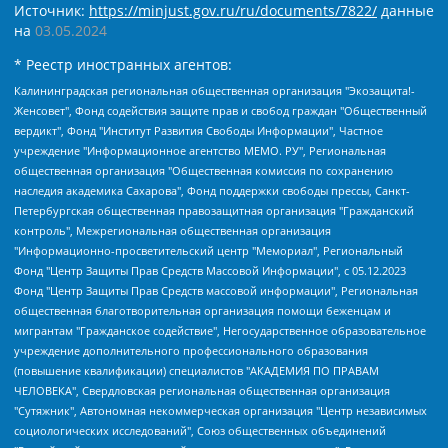
Источник:
https://minjust.gov.ru/ru/documents/7822/
данные
на
03.05.2024
* Реестр иностранных агентов:
Калининградская региональная общественная организация "Экозащита!-Женсовет", Фонд содействия защите прав и свобод граждан "Общественный вердикт", Фонд "Институт Развития Свободы Информации", Частное учреждение "Информационное агентство МЕМО. РУ", Региональная общественная организация "Общественная комиссия по сохранению наследия академика Сахарова", Фонд поддержки свободы прессы, Санкт-Петербургская общественная правозащитная организация "Гражданский контроль", Межрегиональная общественная организация "Информационно-просветительский центр "Мемориал", Региональный Фонд "Центр Защиты Прав Средств Массовой Информации", с 05.12.2023 Фонд "Центр Защиты Прав Средств массовой информации", Региональная общественная благотворительная организация помощи беженцам и мигрантам "Гражданское содействие", Негосударственное образовательное учреждение дополнительного профессионального образования (повышение квалификации) специалистов "АКАДЕМИЯ ПО ПРАВАМ ЧЕЛОВЕКА", Свердловская региональная общественная организация "Сутяжник", Автономная некоммерческая организация "Центр независимых социологических исследований", Союз общественных объединений "Российский исследовательский центр по правам человека", Региональное общественное учреждение научно-информационный центр "МЕМОРИАЛ", Некоммерческая организация "Фонд защиты гласности", Автономная некоммерческая организация "Институт прав человека", Городская общественная организация "Екатеринбургское общество "МЕМОРИАЛ", Городская общественная организация "Рязанское историко-просветительское и правозащитное общество "Мемориал" (Рязанский Мемориал), Челябинский региональный орган общественной самодеятельности – женское общественное объединение "Женщины Евразии", Челябинский региональный орган общественной самодеятельности "Уральская правозащитная группа", Фонд содействия защите здоровья и социальной справедливости имени Андрея Рылькова, Автономная Некоммерческая Организация "Аналитический Центр Юрия Левады", Автономная некоммерческая организация социальной поддержки населения "Проект Апрель", Региональная общественная организация помощи женщинам и детям, находящимся в кризисной ситуации "Информационно-методический центр "Анна", Фонд содействия развитию массовых коммуникаций и правовому просвещению "Так-так-Так", Фонд содействия устойчивому развитию "Серебряная тайга", Свердловский региональный общественный фонд социальных проектов "Новое время", "Idel.Реалии", Кавказ.Реалии, Крым.Реалии, Телеканал Настоящее Время, Татаро-башкирская служба Радио Свобода (Azatliq Radiosi), Радио Свободная Европа/Радио Свобода (PCE/PC), "Сибирь.Реалии", "Фактограф", Благотворительный фонд помощи осужденным и их семьям, Автономная некоммерческая организация "Институт глобализации и социальных движений", Фонд "В защиту прав заключенных", Частное учреждение "Центр поддержки и содействия развитию средств массовой информации", Пензенский региональный общественный благотворительный фонд "Гражданский союз", "Север.Реалии", Некоммерческая организация Фонд "Правовая инициатива", Общество с ограниченной ответственностью "Радио Свободная Европа/Радио Свобода", Чешское информационное агентство "MEDIUM-ORIENT", Красноярская региональная общественная организация "Мы против СПИДа", Камалягин Денис Николаевич, Маркелов Сергей Евгеньевич, Пономарев Лев Александрович, Савицкая Людмила Алексеевна, Автономная некоммерческая организация "Центр по работе с проблемой насилия "НАСИЛИЮ.НЕТ", Межрегиональный профессиональный союз работников здравоохранения "Альянс врачей", Юридическое лицо, зарегистрированное в Латвийской Республике, SIA "Medusa Project" (регистрационный номер 40103797863, дата регистрации 10.06.2014), Некоммерческая организация "Фонд по борьбе с коррупцией", Автономная некоммерческая организация "Институт права и публичной политики", Баданин Роман Сергеевич, Гликин Максим Александрович, Железнова Мария Михайловна, Лукьянова Юлия Сергеевна, Маетная Елизавета Витальевна, Маняхин Петр Борисович, Чуракова Ольга Владимировна, Ярош Юлия Петровна, Юридическое лицо "The Insider SIA", зарегистрированное в Риге, Латвийская Республика (дата регистрации 26.06.2015), являющееся администратором доменного имени интернет-издания "The Insider SIA", https://theins.ru, Постернак Алексей Евгеньевич, Рубин Михаил Аркадьевич, Анин Роман Александрович, Юридическое лицо Istories fonds, зарегистрированное в Латвийской Республике (регистрационный номер 50008295751, дата регистрации 24.02.2020), Великовский Дмитрий Александрович, Долинина Ирина Николаевна, Мароховская Алеся Алексеевна, Шлейнов Роман Юрьевич, Шмагун Олеся Валентиновна, Общество с ограниченной ответственностью "Альтаир 2021", Общество с ограниченной ответственностью "Вега 2021", Общество с ограниченной ответственностью "Главный редактор 2021", Общество с ограниченной ответственностью "Ромашки монолит", Важенков Артем Валерьевич, Ивановская областная общественная организация "Центр гендерных исследований", Гурман Юрий Альбертович, Медиапроект "ОВД-Инфо", Егоров Владимир Владимирович, Жилинский Владимир Александрович, Общество с ограниченной ответственностью "ЗП", Иванова София Юрьевна, Карезина Инна Павловна, Кильтау Екатерина Викторовна, Петров Алексей Викторович, Пискунов Сергей Евгеньевич, Смирнов Сергей Сергеевич, Тихонов Михаил Сергеевич, Общество с ограниченной ответственностью "ЖУРНАЛИСТ-ИНОСТРАННЫЙ АГЕНТ", Арапова Галина Юрьевна, Вольтская Татьяна Анатольевна, Американская компания "Mason G.E.S. Anonymous Foundation" (США), являющаяся владельцем интернет-издания https://mnews.world/, Компания "Stichting Bellingcat", зарегистрированная в Нидерландах (дата регистрации 11.07.2018), Захаров Андрей Вячеславович, Клепиковская Екатерина Дмитриевна, Общество с ограниченной ответственностью "МЕМО", Перл Роман Александрович, Симонов Евгений Алексеевич, Соловьева Елена Анатольевна, Сотников Даниил Владимирович, Сурначева Елизавета Дмитриевна, Автономная некоммерческая организация по защите прав человека и информированию населения "Якутия – Наше Мнение", Общество с ограниченной ответственностью "Москоу диджитал медиа", с 26.01.2023 Общество с ограниченной ответственностью "Чайка Белые сады", Ветошкина Валерия Валерьевна, Заговора Максим Александрович, Межрегиональное общественное движение "Российская ЛГБТ - сеть", Оленичев Максим Владимирович, Павлов Иван Юрьевич, Скворцова Елена Сергеевна, Общество с ограниченной ответственностью "Как бы инагент", Кочетков Игорь Викторович, Общество с ограниченной ответственностью "Честные выборы", Еланчик Олег Александрович, Общество с ограниченной ответственностью "Нобелевский призыв", Гималова Регина Эмилевна, Григорьев Андрей Валерьевич, Григорьева Алина Александровна, Ассоциация по содействию защите прав призывников, альтернативнослужащих и военнослужащих "Правозащитная группа "Гражданин.Армия.Право", Хисамова Регина Фаритовна, Автономная некоммерческая организация по реализации социально-правовых программ "Лилит", Дальневосточное общественное движение "Маяк", Санкт-Петербургская ЛГБТ-инициативная группа "Выход", Инициативная группа ЛГБТ+ "Реверс", Алексеев Андрей Викторович, Бекбулатова Таисия Львовна, Беляев Иван Михайлович, Владыкина Елена Сергеевна, Гельман Марат Александрович, Никульшина Вероника Юрьевна, Толоконникова Надежда Андреевна, Шендерович Виктор Анатольевич, Общество с ограниченной ответственностью "Данное сообщение", Общество с ограниченной ответственностью Издательский дом "Новая глава", Айнбиндер Александра Александровна, Московский комьюнити-центр для ЛГБТ+инициатив, Благотворительный фонд развития филантропии, Deutsche Welle (Германия, Kurt-Schumacher-Strasse 3, 53113 Bonn), Борзунова Мария Михайловна, Воробьев Виктор Викторович, Голубева Анна Львовна, Константинова Алла Михайловна, Малкова Ирина Владимировна, Мурадов Мурад Абдулгалимович, Осетинская Елизавета Николаевна, Понасенков Евгений Николаевич, Ганапольский Матвей Юрьевич, Киселев Евгений Алексеевич, Борухович Ирина Григорьевна, Дремин Иван Тимофеевич, Дубровский Дмитрий Викторович, Красноярская региональная общественная организация поддержки и развития альтернативных образовательных технологий и межкультурных коммуникаций "ИНТЕРРА", Маяковская Екатерина Алексеевна, Фейгин Марк Захарович, Филимонов Андрей Викторович, Дзугкоева Регина Николаевна, Доброхотов Роман Александрович, Дудь Юрий Александрович, Елкин Сергей Владимирович, Кругликов Кирилл Игоревич, Сабунаева Мария Леонидовна, Семенов Алексей Владимирович, Шаинян Карен Багратович, Шульман Екатерина Михайловна, Асафьев Артур Валерьевич, Вахштайн Виктор Семенович, Венедиктов Алексей Алексеевич, Лушникова Екатерина Евгеньевна, Волков Леонид Михайлович, Невзоров Александр Глебович, Пархоменко Сергей Борисович, Сироткин Ярослав Николаевич, Кара-Мурза Владимир Владимирович, Баранова Наталья Владимировна, Гозман Леонид Яковлевич, Кагарлицкий Борис Юльевич, Климарев Михаил Валерьевич, Милов Владимир Станиславович, Автономная некоммерческая организация Краснодарский центр современного искусства "Типография", Моргенштерн Алишер Тагирович, Соболь Любовь Эдуардовна, Общество с ограниченной ответственностью "ЛИЗА НОРМ", Каспаров Гарри Кимович, Ходорковский Михаил Борисович, Общество с ограниченной ответственностью "Апрельские тезисы", Данилович Ирина Брониславовна, Кашин Олег Владимирович, Петров Николай Владимирович, Пивоваров Алексей Владимирович, Соколов Михаил Владимирович, Цветкова Юлия Владимировна, Чичваркин Евгений Александрович, Комитет против пыток/Команда против пыток, Общество с ограниченной ответственностью "Первый научный", Общество с ограниченной ответственностью "Вертолет и ко", Белоцерковская Вероника Борисовна, Кац Максим Евгеньевич, Лазарева Татьяна Юрьевна, Шаведдинов Руслан Табризович, Яшин Илья Валерьевич, Общество с ограниченной ответственностью "Иноагент ААВ", Алешковский Дмитрий Петрович, Альбац Евгения Марковна, Быков Дмитрий Львович, Галямина Юлия Евгеньевна, Лойко Сергей Леонидович, Мартынов Кирилл Константинович, Медведев Сергей Александрович, Крашенинников Федор Геннадиевич, Гордеева Катерина Вл