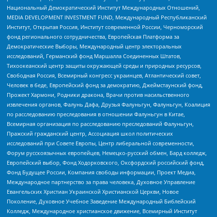
Национальный Демократический Институт Международных Отношений,
MEDIA DEVELOPMENT INVESTMENT FUND, Международный Республиканский
Институт, Открытая Россия, Институт современной России, Черноморский
фонд регионального сотрудничества, Европейская Платформа за
Демократические Выборы, Международный центр электоральных
исследований, Германский фонд Маршалла Соединенных Штатов,
Тихоокеанский центр защиты окружающей среды и природных ресурсов,
Свободная Россия, Всемирный конгресс украинцев, Атлантический совет,
Человек в беде, Европейский фонд за демократию, Джеймстаунский фонд,
Прожект Хармони, Родники дракона, Врачи против насильственного
извлечения органов, Фалунь Дафа, Друзья Фалуньгун, Фалуньгун, Коалиция
по расследованию преследования в отношении Фалуньгун в Китае,
Всемирная организация по расследованию преследований Фалуньгун,
Пражский гражданский центр, Ассоциация школ политических
исследований при Совете Европы, Центр либеральной современности,
Форум русскоязычных европейцев, Немецко-русский обмен, Бард колледж,
Европейский выбор, Фонд Ходорковского, Оксфордский российский фонд,
Фонд Будущее России, Компания свободы информации, Проект Медиа,
Международное партнерство за права человека, Духовное Управление
Евангельских Христиан Украинской Христианской Церкви, Новое
Поколение, Духовное Учебное Заведение Международный Библейский
Колледж, Международное христианское движение, Всемирный Институт