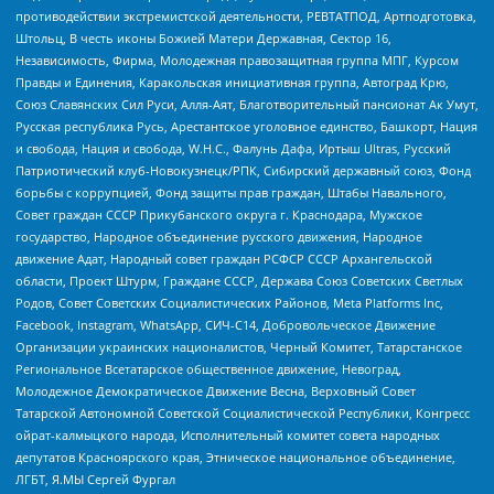
противодействии экстремистской деятельности, РЕВТАТПОД, Артподготовка,
Штольц, В честь иконы Божией Матери Державная, Сектор 16,
Независимость, Фирма, Молодежная правозащитная группа МПГ, Курсом
Правды и Единения, Каракольская инициативная группа, Автоград Крю,
Союз Славянских Сил Руси, Алля-Аят, Благотворительный пансионат Ак Умут,
Русская республика Русь, Арестантское уголовное единство, Башкорт, Нация
и свобода, Нация и свобода, W.H.С., Фалунь Дафа, Иртыш Ultras, Русский
Патриотический клуб-Новокузнецк/РПК, Сибирский державный союз, Фонд
борьбы с коррупцией, Фонд защиты прав граждан, Штабы Навального,
Совет граждан СССР Прикубанского округа г. Краснодара, Мужское
государство, Народное объединение русского движения, Народное
движение Адат, Народный совет граждан РСФСР СССР Архангельской
области, Проект Штурм, Граждане СССР, Держава Союз Советских Светлых
Родов, Совет Советских Социалистических Районов, Meta Platforms Inc,
Facebook, Instagram, WhatsApp, СИЧ-С14, Добровольческое Движение
Организации украинских националистов, Черный Комитет, Татарстанское
Региональное Всетатарское общественное движение, Невоград,
Молодежное Демократическое Движение Весна, Верховный Совет
Татарской Автономной Советской Социалистической Республики, Конгресс
ойрат-калмыцкого народа, Исполнительный комитет совета народных
депутатов Красноярского края, Этническое национальное объединение,
ЛГБТ, Я.МЫ Сергей Фургал