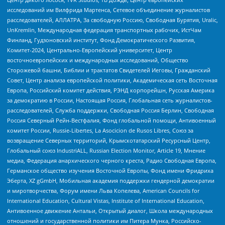
исследований им Вилфрида Мартенса, Сетевое объединение журналистов
расследователей, АЛЛАТРА, За свободную Россию, Свободная Бурятия, Uralic,
UnKremlin, Международная федерация транспортных рабочих, ИстЧам
Финланд, Гудзоновский институт, Фонд Демократического Развития,
Комитет-2024, Центрально-Европейский университет, Центр
восточноевропейских и международных исследований, Общество
Сторожевой башни, Библии и трактатов Свидетелей Иеговы, Гражданский
Совет, Центр анализа европейской политики, Академическая сеть Восточная
Европа, Российский комитет действия, РЭНД корпорейшн, Русская Америка
за демократию в России, Настоящая Россия, Глобальная сеть журналистов-
расследователей, Служба поддержки, Свободная Россия Берлин, Свободная
Россия Северный Рейн-Вестфалия, Фонд глобальной помощи, Антивоенный
комитет России, Russie-Libertes, La Asocicion de Rusos Libres, Союз за
возвращение Северных территорий, Крымскотатарский Ресурсный Центр,
Глобальный союз IndustriALL, Russian Election Monitor, Article 19, Мнение
медиа, Федерация анархического черного креста, Радио Свободная Европа,
Германское общество изучения Восточной Европы, Фонд имени Фридриха
Эберта, XZ gGmbH, Мобильная академия поддержки гендерной демократии
и миротворчества, Форум имени Льва Копелева, American Councils for
International Education, Cultural Vistas, Institute of International Education,
Антивоенное движение Антальи, Открытый диалог, Школа международных
отношений и государственной политики им Питера Мунка, Российско-