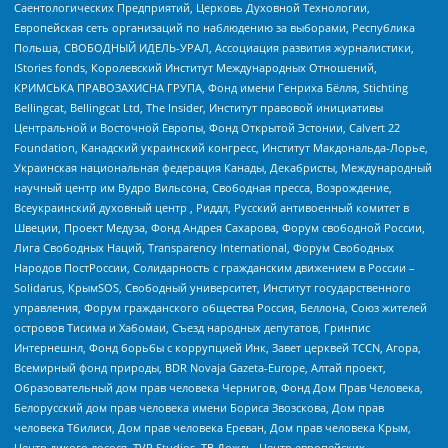
Саентологических Предприятий, Церковь Духовной Технологии,
Европейская сеть организаций по наблюдению за выборами, Республика
Польша, СВОБОДНЫЙ ИДЕЛЬ-УРАЛ, Ассоциация развития журналистики,
IStories fonds, Королевский Институт Международных Отношений,
КРИМСЬКА ПРАВОЗАХИСНА ГРУПА, Фонд имени Генриха Бёлля, Stichting
Bellingcat, Bellingcat Ltd, The Insider, Институт правовой инициативы
Центральной и Восточной Европы, Фонд Открытой Эстонии, Calvert 22
Foundation, Канадский украинский конгресс, Институт Макдональда-Лорье,
Украинская национальная федерация Канады, Декабристы, Международный
научный центр им Вудро Вильсона, Свободная пресса, Возрождение,
Всеукраинский духовный центр , Риддл, Русский антивоенный комитет в
Швеции, Проект Медуза, Фонд Андрея Сахарова, Форум свободной России,
Лига Свободных Наций, Transparеncy International, Форум Свободных
Народов ПостРоссии, Солидарность с гражданским движением в России –
Solidarus, КрымSOS, Свободный университет, Институт государственного
управления, Форум гражданского общества Россия, Беллона, Союз жителей
островов Тисима и Хабомаи, Съезд народных депутатов, Гринпис
Интернешнл, Фонд борьбы с коррупцией Инк, Завет церквей TCCN, Агора,
Всемирный фонд природы, BDR Novaja Gazeta-Europe, Алтай проект,
Образовательный дом прав человека Чернигов, Фонд Дом Прав Человека,
Белорусский дом прав человека имени Бориса Звозскова, Дом прав
человека Тбилиси, Дом прав человека Ереван, Дом прав человека Крым,
Центр дикого лосося, TVR Studios, ТВ Дождь, Центр европейских