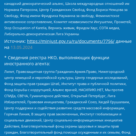
канадский демократический альянс, Школа международных отношений им
Нормана Патерсона, Центр Гражданских Свобод, Фонд Бориса Немцова за
Свободу, Фонд имени Фридриха Науманна за свободу, Феминистское
антивоенное сопротивление, Комитет независимости Ингушетии, Прометей,
Stop Occupation of Karelia, Вернись живым, Фридом Хаус, СОТА медиа,
Либерально-демократическая Лига Украины
Источник:
https://minjust.gov.ru/ru/documents/7756/
данные
на
13.05.2024
* Сведения реестра НКО, выполняющих функции
иностранного агента:
Лилит, Правозащитная группа Гражданин.Армия.Право, Нижегородский
центр немецкой и европейской культуры, Центр гендерных исследований,
Фонд защиты прав граждан Штаб, Институт права и публичной политики,
Фонд борьбы с коррупцией, Альянс врачей, НАСИЛИЮ.НЕТ, Мы против
СПИДа, СВЕЧА, Гуманитарное действие, Открытый Петербург, Лига
Избирателей, Правовая инициатива, Гражданский Союз, Хасдей Ерушалаим,
Центр поддержки и содействия развитию средств массовой информации,
Горячая Линия, В защиту прав заключенных, Институт глобализации и
социальных движений, Центр социально-информационных инициатив
Действие, Благотворительный фонд охраны здоровья и защиты прав
граждан, Благотворительный фонд помощи осужденным и их семьям, Фонд