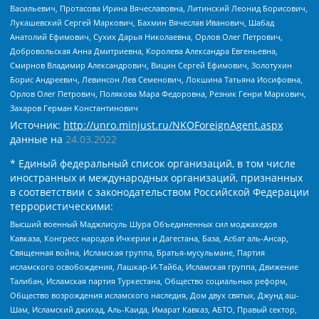
Васильевич, Протасова Ирина Вячеславовна, Литинский Леонид Борисович,
Лукашевский Сергей Маркович, Бахмин Вячеслав Иванович, Шабад
Анатолий Ефимович, Сухих Дарья Николаевна, Орлов Олег Петрович,
Добровольская Анна Дмитриевна, Королева Александра Евгеньевна,
Смирнов Владимир Александрович, Вицин Сергей Ефимович, Золотухин
Борис Андреевич, Левинсон Лев Семенович, Локшина Татьяна Иосифовна,
Орлов Олег Петрович, Полякова Мара Федоровна, Резник Генри Маркович,
Захаров Герман Константинович
Источник:
http://unro.minjust.ru/NKOForeignAgent.aspx
данные на
24.03.2022
* Единый федеральный список организаций, в том числе
иностранных и международных организаций, признанных
в соответствии с законодательством Российской Федерации
террористическими:
Высший военный Маджлисуль Шура Объединенных сил моджахедов
Кавказа, Конгресс народов Ичкерии и Дагестана, База, Асбат аль-Ансар,
Священная война, Исламская группа, Братья-мусульмане, Партия
исламского освобождения, Лашкар-И-Тайба, Исламская группа, Движение
Талибан, Исламская партия Туркестана, Общество социальных реформ,
Общество возрождения исламского наследия, Дом двух святых, Джунд аш-
Шам, Исламский джихад, Аль-Каида, Имарат Кавказ, АБТО, Правый сектор,