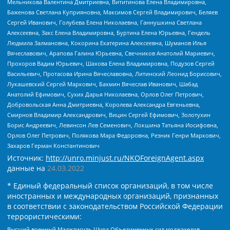
Мельникова Валентина Дмитриевна, Вититинова Елена Владимировна,
Баженова Светлана Куприяновна, Максимов Сергей Владимирович, Беляев
Сергей Иванович, Голубева Елена Николаевна, Ганнушкина Светлана
Алексеевна, Закс Елена Владимировна, Буртина Елена Юрьевна, Гендель
Людмила Залмановна, Кокорина Екатерина Алексеевна, Шуманов Илья
Вячеславович, Арапова Галина Юрьевна, Свечников Анатолий Мариевич,
Прохоров Вадим Юрьевич, Шахова Елена Владимировна, Подузов Сергей
Васильевич, Протасова Ирина Вячеславовна, Литинский Леонид Борисович,
Лукашевский Сергей Маркович, Бахмин Вячеслав Иванович, Шабад
Анатолий Ефимович, Сухих Дарья Николаевна, Орлов Олег Петрович,
Добровольская Анна Дмитриевна, Королева Александра Евгеньевна,
Смирнов Владимир Александрович, Вицин Сергей Ефимович, Золотухин
Борис Андреевич, Левинсон Лев Семенович, Локшина Татьяна Иосифовна,
Орлов Олег Петрович, Полякова Мара Федоровна, Резник Генри Маркович,
Захаров Герман Константинович
Источник:
http://unro.minjust.ru/NKOForeignAgent.aspx
данные на
24.03.2022
* Единый федеральный список организаций, в том числе
иностранных и международных организаций, признанных
в соответствии с законодательством Российской Федерации
террористическими:
Высший военный Маджлисуль Шура Объединенных сил моджахедов