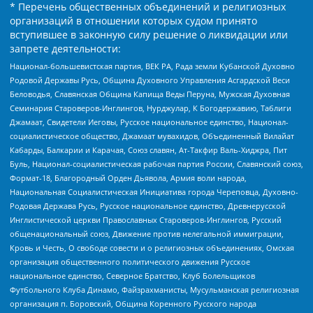
* Перечень общественных объединений и религиозных
организаций в отношении которых судом принято
вступившее в законную силу решение о ликвидации или
запрете деятельности:
Национал-большевистская партия, ВЕК РА, Рада земли Кубанской Духовно
Родовой Державы Русь, Община Духовного Управления Асгардской Веси
Беловодья, Славянская Община Капища Веды Перуна, Мужская Духовная
Семинария Староверов-Инглингов, Нурджулар, К Богодержавию, Таблиги
Джамаат, Свидетели Иеговы, Русское национальное единство, Национал-
социалистическое общество, Джамаат мувахидов, Объединенный Вилайат
Кабарды, Балкарии и Карачая, Союз славян, Ат-Такфир Валь-Хиджра, Пит
Буль, Национал-социалистическая рабочая партия России, Славянский союз,
Формат-18, Благородный Орден Дьявола, Армия воли народа,
Национальная Социалистическая Инициатива города Череповца, Духовно-
Родовая Держава Русь, Русское национальное единство, Древнерусской
Инглистической церкви Православных Староверов-Инглингов, Русский
общенациональный союз, Движение против нелегальной иммиграции,
Кровь и Честь, О свободе совести и о религиозных объединениях, Омская
организация общественного политического движения Русское
национальное единство, Северное Братство, Клуб Болельщиков
Футбольного Клуба Динамо, Файзрахманисты, Мусульманская религиозная
организация п. Боровский, Община Коренного Русского народа