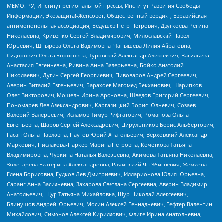
МЕМО. РУ, Институт региональной прессы, Институт Развития Свободы
Информации, Экозащита!-Женсовет, Общественный вердикт, Евразийская
антимонопольная ассоциация, Бедушев Петр Петрович, Дзугкоева Регина
Николаевна, Кривенко Сергей Владимирович, Милославский Павел
Юрьевич, Шнырова Ольга Вадимовна, Чанышева Лилия Айратовна,
Сидорович Ольга Борисовна, Туровский Александр Алексеевич, Васильева
Анастасия Евгеньевна, Ривина Анна Валерьевна, Бойко Анатолий
Николаевич, Дугин Сергей Георгиевич, Пивоваров Андрей Сергеевич,
Аверин Виталий Евгеньевич, Барахоев Магомед Бекханович, Шарипков
Олег Викторович, Мошель Ирина Ароновна, Шведов Григорий Сергеевич,
Пономарев Лев Александрович, Каргалицкий Борис Юльевич, Созаев
Валерий Валерьевич, Исламов Тимур Рифгатович, Романова Ольга
Евгеньевна, Щаров Сергей Алексадрович, Цирульников Борис Альбертович,
Гасан Ольга Павловна, Паутов Юрий Анатольевич, Верховский Александр
Маркович, Пислакова-Паркер Марина Петровна, Кочеткова Татьяна
Владимировна, Чуркина Наталья Валерьевна, Акимова Татьяна Николаевна,
Золотарева Екатерина Александровна, Рачинский Ян Збигневич, Жемкова
Елена Борисовна, Гудков Лев Дмитриевич, Илларионова Юлия Юрьевна,
Саранг Анна Васильевна, Захарова Светлана Сергеевна, Аверин Владимир
Анатольевич, Щур Татьяна Михайловна, Щур Николай Алексеевич,
Блинушов Андрей Юрьевич, Мосин Алексей Геннадьевич, Гефтер Валентин
Михайлович, Симонов Алексей Кириллович, Флиге Ирина Анатольевна,