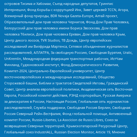
островов Тисима и Хабомаи, Съезд народных депутатов, Гринпис
Интернешнл, Фонд борьбы с коррупцией Инк, Завет церквей TCCN, Агора,
Всемирный фонд природы, BDR Novaja Gazeta-Europe, Алтай проект,
Образовательный дом прав человека Чернигов, Фонд Дом Прав Человека,
Белорусский дом прав человека имени Бориса Звозскова, Дом прав
человека Тбилиси, Дом прав человека Ереван, Дом прав человека Крым,
Центр дикого лосося, TVR Studios, ТВ Дождь, Центр европейских
исследований им Вилфрида Мартенса, Сетевое объединение журналистов
расследователей, АЛЛАТРА, За свободную Россию, Свободная Бурятия, Uralic,
UnKremlin, Международная федерация транспортных рабочих, ИстЧам
Финланд, Гудзоновский институт, Фонд Демократического Развития,
Комитет-2024, Центрально-Европейский университет, Центр
восточноевропейских и международных исследований, Общество
Сторожевой башни, Библии и трактатов Свидетелей Иеговы, Гражданский
Совет, Центр анализа европейской политики, Академическая сеть Восточная
Европа, Российский комитет действия, РЭНД корпорейшн, Русская Америка
за демократию в России, Настоящая Россия, Глобальная сеть журналистов-
расследователей, Служба поддержки, Свободная Россия Берлин, Свободная
Россия Северный Рейн-Вестфалия, Фонд глобальной помощи, Антивоенный
комитет России, Russie-Libertes, La Asocicion de Rusos Libres, Союз за
возвращение Северных территорий, Крымскотатарский Ресурсный Центр,
Глобальный союз IndustriALL, Russian Election Monitor, Article 19, Мнение