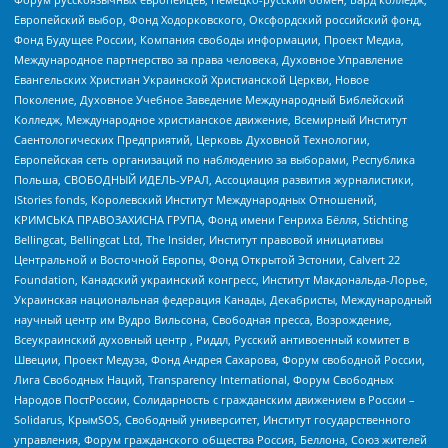
Европейский выбор, Фонд Ходорковского, Оксфордский российский фонд,
Фонд Будущее России, Компания свободы информации, Проект Медиа,
Международное партнерство за права человека, Духовное Управление
Евангельских Христиан Украинской Христианской Церкви, Новое
Поколение, Духовное Учебное Заведение Международный Библейский
Колледж, Международное христианское движение, Всемирный Институт
Саентологических Предприятий, Церковь Духовной Технологии,
Европейская сеть организаций по наблюдению за выборами, Республика
Польша, СВОБОДНЫЙ ИДЕЛЬ-УРАЛ, Ассоциация развития журналистики,
IStories fonds, Королевский Институт Международных Отношений,
КРИМСЬКА ПРАВОЗАХИСНА ГРУПА, Фонд имени Генриха Бёлля, Stichting
Bellingcat, Bellingcat Ltd, The Insider, Институт правовой инициативы
Центральной и Восточной Европы, Фонд Открытой Эстонии, Calvert 22
Foundation, Канадский украинский конгресс, Институт Макдональда-Лорье,
Украинская национальная федерация Канады, Декабристы, Международный
научный центр им Вудро Вильсона, Свободная пресса, Возрождение,
Всеукраинский духовный центр , Риддл, Русский антивоенный комитет в
Швеции, Проект Медуза, Фонд Андрея Сахарова, Форум свободной России,
Лига Свободных Наций, Transparеncy International, Форум Свободных
Народов ПостРоссии, Солидарность с гражданским движением в России –
Solidarus, КрымSOS, Свободный университет, Институт государственного
управления, Форум гражданского общества Россия, Беллона, Союз жителей