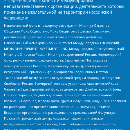
* Перечень иностранных и международных
неправительственных организаций, деятельность которых
признана нежелательной на территории Российской
Федерации:
Национальный фонд в поддержку демократии, Институт Открытое
Общество Фонд Содействия, Фонд Открытое общество, Американо-
российский фонд по экономическому и правовому развитию,
Национальный Демократический Институт Международных Отношений,
MEDIA DEVELOPMENT INVESTMENT FUND, Международный Республиканский
Институт, Открытая Россия, Институт современной России, Черноморский
фонд регионального сотрудничества, Европейская Платформа за
Демократические Выборы, Международный центр электоральных
исследований, Германский фонд Маршалла Соединенных Штатов,
Тихоокеанский центр защиты окружающей среды и природных ресурсов,
Свободная Россия, Всемирный конгресс украинцев, Атлантический совет,
Человек в беде, Европейский фонд за демократию, Джеймстаунский фонд,
Прожект Хармони, Родники дракона, Врачи против насильственного
извлечения органов, Фалунь Дафа, Друзья Фалуньгун, Фалуньгун, Коалиция
по расследованию преследования в отношении Фалуньгун в Китае,
Всемирная организация по расследованию преследований Фалуньгун,
Пражский гражданский центр, Ассоциация школ политических
исследований при Совете Европы, Центр либеральной современности,
Форум русскоязычных европейцев, Немецко-русский обмен, Бард колледж,