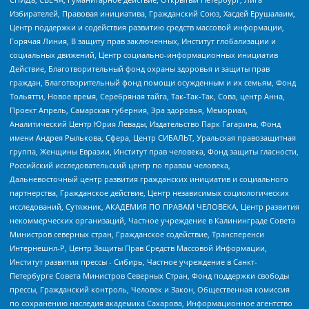
Избирателей, Правовая инициатива, Гражданский Союз, Хасдей Ерушалаим,
Центр поддержки и содействия развитию средств массовой информации,
Горячая Линия, В защиту прав заключенных, Институт глобализации и
социальных движений, Центр социально-информационных инициатив
Действие, Благотворительный фонд охраны здоровья и защиты прав
граждан, Благотворительный фонд помощи осужденным и их семьям, Фонд
Тольятти, Новое время, Серебряная тайга, Так-Так-Так, Сова, центр Анна,
Проект Апрель, Самарская губерния, Эра здоровья, Мемориал,
Аналитический Центр Юрия Левады, Издательство Парк Гагарина, Фонд
имени Андрея Рылькова, Сфера, Центр СИБАЛЬТ, Уральская правозащитная
группа, Женщины Евразии, Институт прав человека, Фонд защиты гласности,
Российский исследовательский центр по правам человека,
Дальневосточный центр развития гражданских инициатив и социального
партнерства, Гражданское действие, Центр независимых социологических
исследований, Сутяжник, АКАДЕМИЯ ПО ПРАВАМ ЧЕЛОВЕКА, Центр развития
некоммерческих организаций, Частное учреждение в Калининграде Совета
Министров северных стран, Гражданское содействие, Трансперенси
Интернешнл-Р, Центр Защиты Прав Средств Массовой Информации,
Институт развития прессы - Сибирь, Частное учреждение в Санкт-
Петербурге Совета Министров Северных Стран, Фонд поддержки свободы
прессы, Гражданский контроль, Человек и Закон, Общественная комиссия
по сохранению наследия академика Сахарова, Информационное агентство