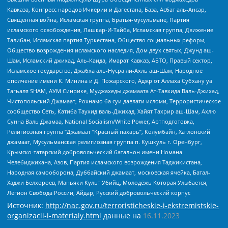
Кавказа, Конгресс народов Ичкерии и Дагестана, База, Асбат аль-Ансар,
Священная война, Исламская группа, Братья-мусульмане, Партия
исламского освобождения, Лашкар-И-Тайба, Исламская группа, Движение
Талибан, Исламская партия Туркестана, Общество социальных реформ,
Общество возрождения исламского наследия, Дом двух святых, Джунд аш-
Шам, Исламский джихад, Аль-Каида, Имарат Кавказ, АБТО, Правый сектор,
Исламское государство, Джабха аль-Нусра ли-Ахль аш-Шам, Народное
ополчение имени К. Минина и Д. Пожарского, Аджр от Аллаха Субхану уа
Тагьаля SHAM, АУМ Синрике, Муджахеды джамаата Ат-Тавхида Валь-Джихад,
Чистопольский Джамаат, Рохнамо ба суи давлати исломи, Террористическое
сообщество Сеть, Катиба Таухид валь-Джихад, Хайят Тахрир аш-Шам, Ахлю
Сунна Валь Джамаа, National Socialism/White Power, Артподготовка,
Религиозная группа “Джамаат “Красный пахарь”, Колумбайн, Хатлонский
джамаат, Мусульманская религиозная группа п. Кушкуль г. Оренбург,
Крымско-татарский добровольческий батальон имени Номана
Челебиджихана, Азов, Партия исламского возрождения Таджикистана,
Народная самооборона, Дуббайский джамаат, московская ячейка, Батал-
Хаджи Белхороев, Маньяки Культ Убийц, Молодёжь Которая Улыбается,
Легион Свобода России, Айдар, Русский добровольческий корпус
Источник:
http://nac.gov.ru/terroristicheskie-i-ekstremistskie-
organizacii-i-materialy.html
данные на
16.11.2023