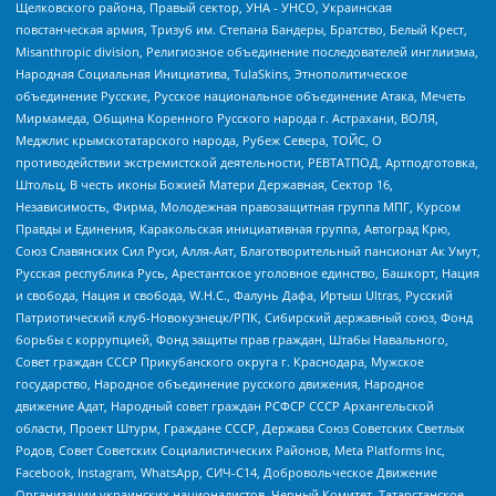
Щелковского района, Правый сектор, УНА - УНСО, Украинская
повстанческая армия, Тризуб им. Степана Бандеры, Братство, Белый Крест,
Misanthropic division, Религиозное объединение последователей инглиизма,
Народная Социальная Инициатива, TulaSkins, Этнополитическое
объединение Русские, Русское национальное объединение Атака, Мечеть
Мирмамеда, Община Коренного Русского народа г. Астрахани, ВОЛЯ,
Меджлис крымскотатарского народа, Рубеж Севера, ТОЙС, О
противодействии экстремистской деятельности, РЕВТАТПОД, Артподготовка,
Штольц, В честь иконы Божией Матери Державная, Сектор 16,
Независимость, Фирма, Молодежная правозащитная группа МПГ, Курсом
Правды и Единения, Каракольская инициативная группа, Автоград Крю,
Союз Славянских Сил Руси, Алля-Аят, Благотворительный пансионат Ак Умут,
Русская республика Русь, Арестантское уголовное единство, Башкорт, Нация
и свобода, Нация и свобода, W.H.С., Фалунь Дафа, Иртыш Ultras, Русский
Патриотический клуб-Новокузнецк/РПК, Сибирский державный союз, Фонд
борьбы с коррупцией, Фонд защиты прав граждан, Штабы Навального,
Совет граждан СССР Прикубанского округа г. Краснодара, Мужское
государство, Народное объединение русского движения, Народное
движение Адат, Народный совет граждан РСФСР СССР Архангельской
области, Проект Штурм, Граждане СССР, Держава Союз Советских Светлых
Родов, Совет Советских Социалистических Районов, Meta Platforms Inc,
Facebook, Instagram, WhatsApp, СИЧ-С14, Добровольческое Движение
Организации украинских националистов, Черный Комитет, Татарстанское