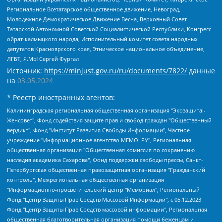
Региональное Всетатарское общественное движение, Невоград,
Молодежное Демократическое Движение Весна, Верховный Совет
Татарской Автономной Советской Социалистической Республики, Конгресс
ойрат-калмыцкого народа, Исполнительный комитет совета народных
депутатов Красноярского края, Этническое национальное объединение,
ЛГБТ, Я.МЫ Сергей Фургал
Источник:
https://minjust.gov.ru/ru/documents/7822/
данные
на
03.05.2024
* Реестр иностранных агентов:
Калининградская региональная общественная организация "Экозащита!-Женсовет", Фонд содействия защите прав и свобод граждан "Общественный вердикт", Фонд "Институт Развития Свободы Информации", Частное учреждение "Информационное агентство МЕМО. РУ", Региональная общественная организация "Общественная комиссия по сохранению наследия академика Сахарова", Фонд поддержки свободы прессы, Санкт-Петербургская общественная правозащитная организация "Гражданский контроль", Межрегиональная общественная организация "Информационно-просветительский центр "Мемориал", Региональный Фонд "Центр Защиты Прав Средств Массовой Информации", с 05.12.2023 Фонд "Центр Защиты Прав Средств массовой информации", Региональная общественная благотворительная организация помощи беженцам и мигрантам "Гражданское содействие", Негосударственное образовательное учреждение дополнительного профессионального образования (повышение квалификации) специалистов "АКАДЕМИЯ ПО ПРАВАМ ЧЕЛОВЕКА", Свердловская региональная общественная организация "Сутяжник", Автономная некоммерческая организация "Центр независимых социологических исследований", Союз общественных объединений "Российский исследовательский центр по правам человека", Региональное общественное учреждение научно-информационный центр "МЕМОРИАЛ", Некоммерческая организация "Фонд защиты гласности", Автономная некоммерческая организация "Институт прав человека", Городская общественная организация "Екатеринбургское общество "МЕМОРИАЛ", Городская общественная организация "Рязанское историко-просветительское и правозащитное общество "Мемориал" (Рязанский Мемориал), Челябинский региональный орган общественной самодеятельности – женское общественное объединение "Женщины Евразии", Челябинский региональный орган общественной самодеятельности "Уральская правозащитная группа", Фонд содействия защите здоровья и социальной справедливости имени Андрея Рылькова, Автономная Некоммерческая Организация "Аналитический Центр Юрия Левады", Автономная некоммерческая организация социальной поддержки населения "Проект Апрель", Региональная общественная организация помощи женщинам и детям, находящимся в кризисной ситуации "Информационно-методический центр "Анна", Фонд содействия развитию массовых коммуникаций и правовому просвещению "Так-так-Так", Фонд содействия устойчивому развитию "Серебряная тайга", Свердловский региональный общественный фонд социальных проектов "Новое время", "Idel.Реалии", Кавказ.Реалии, Крым.Реалии, Телеканал Настоящее Время, Татаро-башкирская служба Радио Свобода (Azatliq Radiosi), Радио Свободная Европа/Радио Свобода (PCE/PC), "Сибирь.Реалии", "Фактограф", Благотворительный фонд помощи осужденным и их семьям, Автономная некоммерческая организация "Институт глобализации и социальных движений", Фонд "В защиту прав заключенных", Частное учреждение "Центр поддержки и содействия развитию средств массовой информации", Пензенский региональный общественный благотворительный фонд "Гражданский союз", "Север.Реалии", Некоммерческая организация Фонд "Правовая инициатива", Общество с ограниченной ответственностью "Радио Свободная Европа/Радио Свобода", Чешское информационное агентство "MEDIUM-ORIENT", Красноярская региональная общественная организация "Мы против СПИДа", Камалягин Денис Николаевич, Маркелов Сергей Евгеньевич, Пономарев Лев Александрович, Савицкая Людмила Алексеевна, Автономная некоммерческая организация "Центр по работе с проблемой насилия "НАСИЛИЮ.НЕТ", Межрегиональный профессиональный союз работников здравоохранения "Альянс врачей", Юридическое лицо, зарегистрированное в Латвийской Республике, SIA "Medusa Project" (регистрационный номер 40103797863, дата регистрации 10.06.2014), Некоммерческая организация "Фонд по борьбе с коррупцией", Автономная некоммерческая организация "Институт права и публичной политики", Баданин Роман Сергеевич, Гликин Максим Александрович, Железнова Мария Михайловна, Лукьянова Юлия Сергеевна, Маетная Елизавета Витальевна, Маняхин Петр Борисович, Чуракова Ольга Владимировна, Ярош Юлия Петровна, Юридическое лицо "The Insider SIA", зарегистрированное в Риге, Латвийская Республика (дата регистрации 26.06.2015), являющееся администратором доменного имени интернет-издания "The Insider SIA", https://theins.ru, Постернак Алексей Евгеньевич, Рубин Михаил Аркадьевич, Анин Роман Александрович, Юридическое лицо Istories fonds, зарегистрированное в Латвийской Республике (регистрационный номер 50008295751, дата регистрации 24.02.2020), Великовский Дмитрий Александрович, Долинина Ирина Николаевна, Мароховская Алеся Алексеевна, Шлейнов Роман Юрьевич, Шмагун Олеся Валентиновна, Общество с ограниченной ответственностью "Альтаир 2021", Общество с ограниченной ответственностью "Вега 2021", Общество с ограниченной ответственностью "Главный редактор 2021", Общество с ограниченной ответственностью "Ромашки монолит", Важенков Артем Валерьевич, Ивановская областная общественная организация "Центр гендерных исследований", Гурман Юрий Альбертович, Медиапроект "ОВД-Инфо", Егоров Владимир Владимирович, Жилинский Владимир Александрович, Общество с ограниченной ответственностью "ЗП", Иванова София Юрьевна, Карезина Инна Павловна, Кильтау Екатерина Викторовна, Петров Алексей Викторович, Пискунов Сергей Евгеньевич, Смирнов Сергей Сергеевич, Тихонов Михаил Сергеевич, Общество с ограниченной ответственностью "ЖУРНАЛИСТ-ИНОСТРАННЫЙ АГЕНТ", Арапова Галина Юрьевна, Вольтская Татьяна Анатольевна, Американская компания "Mason G.E.S. Anonymous Foundation" (США), являющаяся владельцем интернет-издания https://mnews.world/, Компания "Stichting Bellingcat", зарегистрированная в Нидерландах (дата регистрации 11.07.2018), Захаров Андрей Вячеславович, Клепиковская Екатерина Дмитриевна, Общество с ограниченной ответственностью "МЕМО", Перл Роман Александрович, Симонов Евгений Алексеевич, Соловьева Елена Анатольевна, Сотников Даниил Владимирович, Сурначева Елизавета Дмитриевна, Автономная некоммерческая организация по защите прав человека и информированию населения "Якутия – Наше Мнение", Общество с ограниченной ответственностью "Москоу диджитал медиа", с 26.01.2023 Общество с ограниченной ответственностью "Чайка Белые сады", Ветошкина Валерия Валерьевна, Заговора Максим Александрович, Межрегиональное общественное движение "Российская ЛГБТ - сеть", Оленичев Максим Владимирович, Павлов Иван Юрьевич, Скворцова Елена Сергеевна, Общество с ограниченной ответственностью "Как бы инагент", Кочетков Игорь Викторович, Общество с ограниченной ответственностью "Честные выборы", Еланчик Олег Александрович, Общество с ограниченной ответственностью "Нобелевский призыв", Гималова Регина Эмилевна, Григорьев Андрей Валерьевич, Григорьева Алина Александровна, Ассоциация по содействию защите прав призывников, альтернативнослужащих и военнослужащих "Правозащитная группа "Гражданин.Армия.Право", Хисамова Регина Фаритовна, Автономная некоммерческая организация по реализации социально-правовых программ "Лилит", Дальневосточное общественное движение "Маяк", Санкт-Петербургская ЛГБТ-инициативная группа "Выход", Инициативная группа ЛГБТ+ "Реверс", Алексеев Андрей Викторович, Бекбулатова Таисия Львовна, Беляев Иван Михайлович, Владыкина Елена Сергеевна, Гельман Марат Александрович, Никульшина Вероника Юрьевна, Толоконникова Надежда Андреевна, Шендерович Виктор Анатольевич, Общество с ограниченной ответственностью "Данное сообщение", Общество с ограниченной ответственностью Издательский дом "Новая глава", Айнбиндер Александра Александровна, Московский комьюнити-центр для ЛГБТ+инициатив, Благотворительный фонд развития филантропии, Deutsche Welle (Германия, Kurt-Schumacher-Strasse 3, 53113 Bonn), Борзунова Мария Михайловна, Воробьев Виктор Викторович, Голубева Анна Львовна, Константинова Алла Михайловна, Малкова Ирина Владимировна, Мурадов Мурад Абдулгалимович, Осетинская Елизавета Николаевна, Понасенков Евгений Николаевич, Ганапольский Матвей Юрьевич, Киселев Евгений Алексеевич, Борухович Ирина Григорьевна, Дремин Иван Тимофеевич, Дубровский Дмитрий Викторович, Красноярская региональная общественная организация поддержки и развития альтернативных образовательных технологий и межкультурных коммуникаций "ИНТЕРРА", Маяковская Екатерина Алексеевна, Фейгин Марк Захарович, Филимонов Андрей Викторович, Дзугкоева Регина Николаевна, Доброхотов Роман Александрович, Дудь Юрий Александрович, Елкин Сергей Владимирович, Кругликов Кирилл Игоревич, Сабунаева Мария Леонидовна, Семенов Алексей Владимирович, Шаинян Карен Багратович, Шульман Екатерина Михайловна, Асафьев Артур Валерьевич, Вахштайн Виктор Семенович, Венедиктов Алексей Алексеевич, Лушникова Екатерина Евгеньевна, Волков Леонид Михайлович, Невзоров Александр Глебович, Пархоменко Сергей Борисович, Сироткин Ярослав Николаевич, Кара-Мурза Владимир Владимирович, Баранова Наталья Владимировна, Гозман Леонид Яковлевич, Кагарлицкий Борис Юльевич, Климарев Михаил Валерьевич, Милов Владимир Станиславович, Автономная некоммерческая организация Краснодарский центр современного искусства "Типография", Моргенштерн Алишер Тагирович, Соболь Любовь Эдуардовна, Общество с ограниченной ответственностью "ЛИЗА НОРМ", Каспаров Гарри Кимович, Ходорковский Михаил Борисович, Общество с ограниченной ответственностью "Апрельские тезисы", Данилович Ирина Брониславовна, Кашин Олег Владимирович, Петров Николай Владимирович, Пивоваров Алексей Владимирович, Соколов Михаил Владимирович, Цветкова Юлия Владимировна, Чичваркин Евгений Александрович, Комитет против пыток/Команда против пыток, Общество с ограниченной ответственностью "Первый научный", Общество с ограниченной ответственностью "Вертолет и ко", Белоцерковская Вероника Борисовна, Кац Максим Евгеньевич, Лазарева Татьяна Юрьевна, Шаведдинов Руслан Табризович, Яшин Илья Валерьевич, Общество с ограниченной ответственностью "Иноагент ААВ", Алешковский Дмитрий Петрович, Альбац Евгения Марковна, Быков Дмитрий Львович, Галямина Юлия Евгеньевна, Лойко Сергей Леонидович, Мартынов Кирилл Константинович, Медведев Сергей Александрович, Крашенинников Федор Геннадиевич, Гордеева Катерина Вл