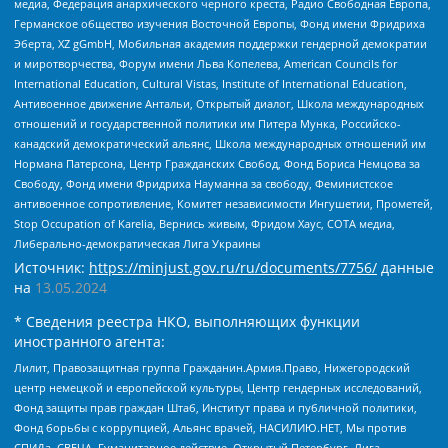
медиа, Федерация анархического черного креста, Радио Свободная Европа,
Германское общество изучения Восточной Европы, Фонд имени Фридриха
Эберта, XZ gGmbH, Мобильная академия поддержки гендерной демократии
и миротворчества, Форум имени Льва Копелева, American Councils for
International Education, Cultural Vistas, Institute of International Education,
Антивоенное движение Антальи, Открытый диалог, Школа международных
отношений и государственной политики им Питера Мунка, Российско-
канадский демократический альянс, Школа международных отношений им
Нормана Патерсона, Центр Гражданских Свобод, Фонд Бориса Немцова за
Свободу, Фонд имени Фридриха Науманна за свободу, Феминистское
антивоенное сопротивление, Комитет независимости Ингушетии, Прометей,
Stop Occupation of Karelia, Вернись живым, Фридом Хаус, СОТА медиа,
Либерально-демократическая Лига Украины
Источник:
https://minjust.gov.ru/ru/documents/7756/
данные
на
13.05.2024
* Сведения реестра НКО, выполняющих функции
иностранного агента:
Лилит, Правозащитная группа Гражданин.Армия.Право, Нижегородский
центр немецкой и европейской культуры, Центр гендерных исследований,
Фонд защиты прав граждан Штаб, Институт права и публичной политики,
Фонд борьбы с коррупцией, Альянс врачей, НАСИЛИЮ.НЕТ, Мы против
СПИДа, СВЕЧА, Гуманитарное действие, Открытый Петербург, Лига