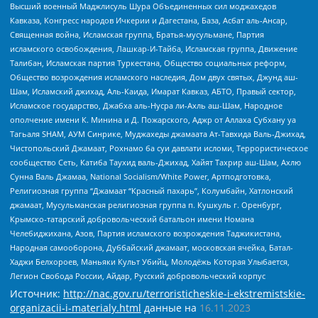
Высший военный Маджлисуль Шура Объединенных сил моджахедов
Кавказа, Конгресс народов Ичкерии и Дагестана, База, Асбат аль-Ансар,
Священная война, Исламская группа, Братья-мусульмане, Партия
исламского освобождения, Лашкар-И-Тайба, Исламская группа, Движение
Талибан, Исламская партия Туркестана, Общество социальных реформ,
Общество возрождения исламского наследия, Дом двух святых, Джунд аш-
Шам, Исламский джихад, Аль-Каида, Имарат Кавказ, АБТО, Правый сектор,
Исламское государство, Джабха аль-Нусра ли-Ахль аш-Шам, Народное
ополчение имени К. Минина и Д. Пожарского, Аджр от Аллаха Субхану уа
Тагьаля SHAM, АУМ Синрике, Муджахеды джамаата Ат-Тавхида Валь-Джихад,
Чистопольский Джамаат, Рохнамо ба суи давлати исломи, Террористическое
сообщество Сеть, Катиба Таухид валь-Джихад, Хайят Тахрир аш-Шам, Ахлю
Сунна Валь Джамаа, National Socialism/White Power, Артподготовка,
Религиозная группа “Джамаат “Красный пахарь”, Колумбайн, Хатлонский
джамаат, Мусульманская религиозная группа п. Кушкуль г. Оренбург,
Крымско-татарский добровольческий батальон имени Номана
Челебиджихана, Азов, Партия исламского возрождения Таджикистана,
Народная самооборона, Дуббайский джамаат, московская ячейка, Батал-
Хаджи Белхороев, Маньяки Культ Убийц, Молодёжь Которая Улыбается,
Легион Свобода России, Айдар, Русский добровольческий корпус
Источник:
http://nac.gov.ru/terroristicheskie-i-ekstremistskie-
organizacii-i-materialy.html
данные на
16.11.2023