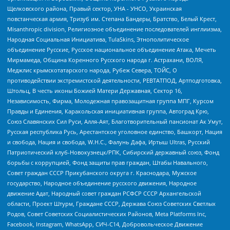
Щелковского района, Правый сектор, УНА - УНСО, Украинская
повстанческая армия, Тризуб им. Степана Бандеры, Братство, Белый Крест,
Misanthropic division, Религиозное объединение последователей инглиизма,
Народная Социальная Инициатива, TulaSkins, Этнополитическое
объединение Русские, Русское национальное объединение Атака, Мечеть
Мирмамеда, Община Коренного Русского народа г. Астрахани, ВОЛЯ,
Меджлис крымскотатарского народа, Рубеж Севера, ТОЙС, О
противодействии экстремистской деятельности, РЕВТАТПОД, Артподготовка,
Штольц, В честь иконы Божией Матери Державная, Сектор 16,
Независимость, Фирма, Молодежная правозащитная группа МПГ, Курсом
Правды и Единения, Каракольская инициативная группа, Автоград Крю,
Союз Славянских Сил Руси, Алля-Аят, Благотворительный пансионат Ак Умут,
Русская республика Русь, Арестантское уголовное единство, Башкорт, Нация
и свобода, Нация и свобода, W.H.С., Фалунь Дафа, Иртыш Ultras, Русский
Патриотический клуб-Новокузнецк/РПК, Сибирский державный союз, Фонд
борьбы с коррупцией, Фонд защиты прав граждан, Штабы Навального,
Совет граждан СССР Прикубанского округа г. Краснодара, Мужское
государство, Народное объединение русского движения, Народное
движение Адат, Народный совет граждан РСФСР СССР Архангельской
области, Проект Штурм, Граждане СССР, Держава Союз Советских Светлых
Родов, Совет Советских Социалистических Районов, Meta Platforms Inc,
Facebook, Instagram, WhatsApp, СИЧ-С14, Добровольческое Движение