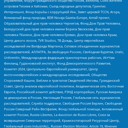
управления, Форум гражданского общества Россия, Беллона, Союз жителей
островов Тисима и Хабомаи, Съезд народных депутатов, Гринпис
Интернешнл, Фонд борьбы с коррупцией Инк, Завет церквей TCCN, Агора,
Всемирный фонд природы, BDR Novaja Gazeta-Europe, Алтай проект,
Образовательный дом прав человека Чернигов, Фонд Дом Прав Человека,
Белорусский дом прав человека имени Бориса Звозскова, Дом прав
человека Тбилиси, Дом прав человека Ереван, Дом прав человека Крым,
Центр дикого лосося, TVR Studios, ТВ Дождь, Центр европейских
исследований им Вилфрида Мартенса, Сетевое объединение журналистов
расследователей, АЛЛАТРА, За свободную Россию, Свободная Бурятия, Uralic,
UnKremlin, Международная федерация транспортных рабочих, ИстЧам
Финланд, Гудзоновский институт, Фонд Демократического Развития,
Комитет-2024, Центрально-Европейский университет, Центр
восточноевропейских и международных исследований, Общество
Сторожевой башни, Библии и трактатов Свидетелей Иеговы, Гражданский
Совет, Центр анализа европейской политики, Академическая сеть Восточная
Европа, Российский комитет действия, РЭНД корпорейшн, Русская Америка
за демократию в России, Настоящая Россия, Глобальная сеть журналистов-
расследователей, Служба поддержки, Свободная Россия Берлин, Свободная
Россия Северный Рейн-Вестфалия, Фонд глобальной помощи, Антивоенный
комитет России, Russie-Libertes, La Asocicion de Rusos Libres, Союз за
возвращение Северных территорий, Крымскотатарский Ресурсный Центр,
Глобальный союз IndustriALL, Russian Election Monitor, Article 19, Мнение