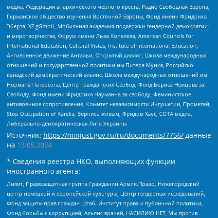
медиа, Федерация анархического черного креста, Радио Свободная Европа,
Германское общество изучения Восточной Европы, Фонд имени Фридриха
Эберта, XZ gGmbH, Мобильная академия поддержки гендерной демократии
и миротворчества, Форум имени Льва Копелева, American Councils for
International Education, Cultural Vistas, Institute of International Education,
Антивоенное движение Антальи, Открытый диалог, Школа международных
отношений и государственной политики им Питера Мунка, Российско-
канадский демократический альянс, Школа международных отношений им
Нормана Патерсона, Центр Гражданских Свобод, Фонд Бориса Немцова за
Свободу, Фонд имени Фридриха Науманна за свободу, Феминистское
антивоенное сопротивление, Комитет независимости Ингушетии, Прометей,
Stop Occupation of Karelia, Вернись живым, Фридом Хаус, СОТА медиа,
Либерально-демократическая Лига Украины
Источник:
https://minjust.gov.ru/ru/documents/7756/
данные
на
13.05.2024
* Сведения реестра НКО, выполняющих функции
иностранного агента:
Лилит, Правозащитная группа Гражданин.Армия.Право, Нижегородский
центр немецкой и европейской культуры, Центр гендерных исследований,
Фонд защиты прав граждан Штаб, Институт права и публичной политики,
Фонд борьбы с коррупцией, Альянс врачей, НАСИЛИЮ.НЕТ, Мы против