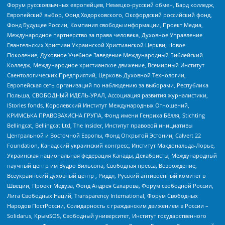
Форум русскоязычных европейцев, Немецко-русский обмен, Бард колледж,
Европейский выбор, Фонд Ходорковского, Оксфордский российский фонд,
Фонд Будущее России, Компания свободы информации, Проект Медиа,
Международное партнерство за права человека, Духовное Управление
Евангельских Христиан Украинской Христианской Церкви, Новое
Поколение, Духовное Учебное Заведение Международный Библейский
Колледж, Международное христианское движение, Всемирный Институт
Саентологических Предприятий, Церковь Духовной Технологии,
Европейская сеть организаций по наблюдению за выборами, Республика
Польша, СВОБОДНЫЙ ИДЕЛЬ-УРАЛ, Ассоциация развития журналистики,
IStories fonds, Королевский Институт Международных Отношений,
КРИМСЬКА ПРАВОЗАХИСНА ГРУПА, Фонд имени Генриха Бёлля, Stichting
Bellingcat, Bellingcat Ltd, The Insider, Институт правовой инициативы
Центральной и Восточной Европы, Фонд Открытой Эстонии, Calvert 22
Foundation, Канадский украинский конгресс, Институт Макдональда-Лорье,
Украинская национальная федерация Канады, Декабристы, Международный
научный центр им Вудро Вильсона, Свободная пресса, Возрождение,
Всеукраинский духовный центр , Риддл, Русский антивоенный комитет в
Швеции, Проект Медуза, Фонд Андрея Сахарова, Форум свободной России,
Лига Свободных Наций, Transparеncy International, Форум Свободных
Народов ПостРоссии, Солидарность с гражданским движением в России –
Solidarus, КрымSOS, Свободный университет, Институт государственного