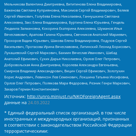
Мельникова Валентина Дмитриевна, Вититинова Елена Владимировна,
Баженова Светлана Куприяновна, Максимов Сергей Владимирович, Беляев
Сергей Иванович, Голубева Елена Николаевна, Ганнушкина Светлана
Алексеевна, Закс Елена Владимировна, Буртина Елена Юрьевна, Гендель
Людмила Залмановна, Кокорина Екатерина Алексеевна, Шуманов Илья
Вячеславович, Арапова Галина Юрьевна, Свечников Анатолий Мариевич,
Прохоров Вадим Юрьевич, Шахова Елена Владимировна, Подузов Сергей
Васильевич, Протасова Ирина Вячеславовна, Литинский Леонид Борисович,
Лукашевский Сергей Маркович, Бахмин Вячеслав Иванович, Шабад
Анатолий Ефимович, Сухих Дарья Николаевна, Орлов Олег Петрович,
Добровольская Анна Дмитриевна, Королева Александра Евгеньевна,
Смирнов Владимир Александрович, Вицин Сергей Ефимович, Золотухин
Борис Андреевич, Левинсон Лев Семенович, Локшина Татьяна Иосифовна,
Орлов Олег Петрович, Полякова Мара Федоровна, Резник Генри Маркович,
Захаров Герман Константинович
Источник:
http://unro.minjust.ru/NKOForeignAgent.aspx
данные на
24.03.2022
* Единый федеральный список организаций, в том числе
иностранных и международных организаций, признанных
в соответствии с законодательством Российской Федерации
террористическими: