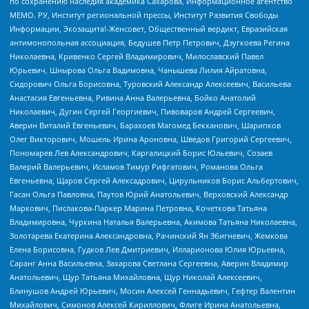
по сохранению наследия академика Сахарова, Информационное агентство
МЕМО. РУ, Институт региональной прессы, Институт Развития Свободы
Информации, Экозащита!-Женсовет, Общественный вердикт, Евразийская
антимонопольная ассоциация, Бедушев Петр Петрович, Дзугкоева Регина
Николаевна, Кривенко Сергей Владимирович, Милославский Павел
Юрьевич, Шнырова Ольга Вадимовна, Чанышева Лилия Айратовна,
Сидорович Ольга Борисовна, Туровский Александр Алексеевич, Васильева
Анастасия Евгеньевна, Ривина Анна Валерьевна, Бойко Анатолий
Николаевич, Дугин Сергей Георгиевич, Пивоваров Андрей Сергеевич,
Аверин Виталий Евгеньевич, Барахоев Магомед Бекханович, Шарипков
Олег Викторович, Мошель Ирина Ароновна, Шведов Григорий Сергеевич,
Пономарев Лев Александрович, Каргалицкий Борис Юльевич, Созаев
Валерий Валерьевич, Исламов Тимур Рифгатович, Романова Ольга
Евгеньевна, Щаров Сергей Алексадрович, Цирульников Борис Альбертович,
Гасан Ольга Павловна, Паутов Юрий Анатольевич, Верховский Александр
Маркович, Пислакова-Паркер Марина Петровна, Кочеткова Татьяна
Владимировна, Чуркина Наталья Валерьевна, Акимова Татьяна Николаевна,
Золотарева Екатерина Александровна, Рачинский Ян Збигневич, Жемкова
Елена Борисовна, Гудков Лев Дмитриевич, Илларионова Юлия Юрьевна,
Саранг Анна Васильевна, Захарова Светлана Сергеевна, Аверин Владимир
Анатольевич, Щур Татьяна Михайловна, Щур Николай Алексеевич,
Блинушов Андрей Юрьевич, Мосин Алексей Геннадьевич, Гефтер Валентин
Михайлович, Симонов Алексей Кириллович, Флиге Ирина Анатольевна,