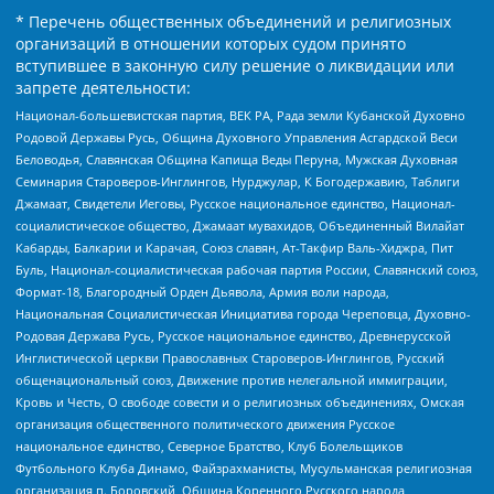
* Перечень общественных объединений и религиозных
организаций в отношении которых судом принято
вступившее в законную силу решение о ликвидации или
запрете деятельности:
Национал-большевистская партия, ВЕК РА, Рада земли Кубанской Духовно
Родовой Державы Русь, Община Духовного Управления Асгардской Веси
Беловодья, Славянская Община Капища Веды Перуна, Мужская Духовная
Семинария Староверов-Инглингов, Нурджулар, К Богодержавию, Таблиги
Джамаат, Свидетели Иеговы, Русское национальное единство, Национал-
социалистическое общество, Джамаат мувахидов, Объединенный Вилайат
Кабарды, Балкарии и Карачая, Союз славян, Ат-Такфир Валь-Хиджра, Пит
Буль, Национал-социалистическая рабочая партия России, Славянский союз,
Формат-18, Благородный Орден Дьявола, Армия воли народа,
Национальная Социалистическая Инициатива города Череповца, Духовно-
Родовая Держава Русь, Русское национальное единство, Древнерусской
Инглистической церкви Православных Староверов-Инглингов, Русский
общенациональный союз, Движение против нелегальной иммиграции,
Кровь и Честь, О свободе совести и о религиозных объединениях, Омская
организация общественного политического движения Русское
национальное единство, Северное Братство, Клуб Болельщиков
Футбольного Клуба Динамо, Файзрахманисты, Мусульманская религиозная
организация п. Боровский, Община Коренного Русского народа