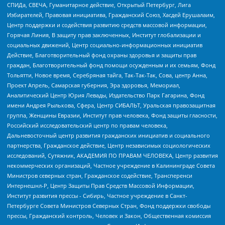
СПИДа, СВЕЧА, Гуманитарное действие, Открытый Петербург, Лига
Избирателей, Правовая инициатива, Гражданский Союз, Хасдей Ерушалаим,
Центр поддержки и содействия развитию средств массовой информации,
Горячая Линия, В защиту прав заключенных, Институт глобализации и
социальных движений, Центр социально-информационных инициатив
Действие, Благотворительный фонд охраны здоровья и защиты прав
граждан, Благотворительный фонд помощи осужденным и их семьям, Фонд
Тольятти, Новое время, Серебряная тайга, Так-Так-Так, Сова, центр Анна,
Проект Апрель, Самарская губерния, Эра здоровья, Мемориал,
Аналитический Центр Юрия Левады, Издательство Парк Гагарина, Фонд
имени Андрея Рылькова, Сфера, Центр СИБАЛЬТ, Уральская правозащитная
группа, Женщины Евразии, Институт прав человека, Фонд защиты гласности,
Российский исследовательский центр по правам человека,
Дальневосточный центр развития гражданских инициатив и социального
партнерства, Гражданское действие, Центр независимых социологических
исследований, Сутяжник, АКАДЕМИЯ ПО ПРАВАМ ЧЕЛОВЕКА, Центр развития
некоммерческих организаций, Частное учреждение в Калининграде Совета
Министров северных стран, Гражданское содействие, Трансперенси
Интернешнл-Р, Центр Защиты Прав Средств Массовой Информации,
Институт развития прессы - Сибирь, Частное учреждение в Санкт-
Петербурге Совета Министров Северных Стран, Фонд поддержки свободы
прессы, Гражданский контроль, Человек и Закон, Общественная комиссия