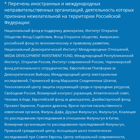
* Перечень иностранных и международных
неправительственных организаций, деятельность которых
признана нежелательной на территории Российской
Федерации:
Национальный фонд в поддержку демократии, Институт Открытое
Общество Фонд Содействия, Фонд Открытое общество, Американо-
российский фонд по экономическому и правовому развитию,
Национальный Демократический Институт Международных Отношений,
MEDIA DEVELOPMENT INVESTMENT FUND, Международный Республиканский
Институт, Открытая Россия, Институт современной России, Черноморский
фонд регионального сотрудничества, Европейская Платформа за
Демократические Выборы, Международный центр электоральных
исследований, Германский фонд Маршалла Соединенных Штатов,
Тихоокеанский центр защиты окружающей среды и природных ресурсов,
Свободная Россия, Всемирный конгресс украинцев, Атлантический совет,
Человек в беде, Европейский фонд за демократию, Джеймстаунский фонд,
Прожект Хармони, Родники дракона, Врачи против насильственного
извлечения органов, Фалунь Дафа, Друзья Фалуньгун, Фалуньгун, Коалиция
по расследованию преследования в отношении Фалуньгун в Китае,
Всемирная организация по расследованию преследований Фалуньгун,
Пражский гражданский центр, Ассоциация школ политических
исследований при Совете Европы, Центр либеральной современности,