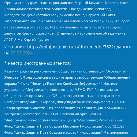
Организации украинских националистов, Черный Комитет, Татарстанское
Региональное Всетатарское общественное движение, Невоград,
Молодежное Демократическое Движение Весна, Верховный Совет
Татарской Автономной Советской Социалистической Республики, Конгресс
ойрат-калмыцкого народа, Исполнительный комитет совета народных
депутатов Красноярского края, Этническое национальное объединение,
ЛГБТ, Я.МЫ Сергей Фургал
Источник:
https://minjust.gov.ru/ru/documents/7822/
данные
на
03.05.2024
* Реестр иностранных агентов:
Калининградская региональная общественная организация "Экозащита!-Женсовет", Фонд содействия защите прав и свобод граждан "Общественный вердикт", Фонд "Институт Развития Свободы Информации", Частное учреждение "Информационное агентство МЕМО. РУ", Региональная общественная организация "Общественная комиссия по сохранению наследия академика Сахарова", Фонд поддержки свободы прессы, Санкт-Петербургская общественная правозащитная организация "Гражданский контроль", Межрегиональная общественная организация "Информационно-просветительский центр "Мемориал", Региональный Фонд "Центр Защиты Прав Средств Массовой Информации", с 05.12.2023 Фонд "Центр Защиты Прав Средств массовой информации", Региональная общественная благотворительная организация помощи беженцам и мигрантам "Гражданское содействие", Негосударственное образовательное учреждение дополнительного профессионального образования (повышение квалификации) специалистов "АКАДЕМИЯ ПО ПРАВАМ ЧЕЛОВЕКА", Свердловская региональная общественная организация "Сутяжник", Автономная некоммерческая организация "Центр независимых социологических исследований", Союз общественных объединений "Российский исследовательский центр по правам человека", Региональное общественное учреждение научно-информационный центр "МЕМОРИАЛ", Некоммерческая организация "Фонд защиты гласности", Автономная некоммерческая организация "Институт прав человека", Городская общественная организация "Екатеринбургское общество "МЕМОРИАЛ", Городская общественная организация "Рязанское историко-просветительское и правозащитное общество "Мемориал" (Рязанский Мемориал), Челябинский региональный орган общественной самодеятельности – женское общественное объединение "Женщины Евразии", Челябинский региональный орган общественной самодеятельности "Уральская правозащитная группа", Фонд содействия защите здоровья и социальной справедливости имени Андрея Рылькова, Автономная Некоммерческая Организация "Аналитический Центр Юрия Левады", Автономная некоммерческая организация социальной поддержки населения "Проект Апрель", Региональная общественная организация помощи женщинам и детям, находящимся в кризисной ситуации "Информационно-методический центр "Анна", Фонд содействия развитию массовых коммуникаций и правовому просвещению "Так-так-Так", Фонд содействия устойчивому развитию "Серебряная тайга", Свердловский региональный общественный фонд социальных проектов "Новое время", "Idel.Реалии", Кавказ.Реалии, Крым.Реалии, Телеканал Настоящее Время, Татаро-башкирская служба Радио Свобода (Azatliq Radiosi), Радио Свободная Европа/Радио Свобода (PCE/PC), "Сибирь.Реалии", "Фактограф", Благотворительный фонд помощи осужденным и их семьям, Автономная некоммерческая организация "Институт глобализации и социальных движений", Фонд "В защиту прав заключенных", Частное учреждение "Центр поддержки и содействия развитию средств массовой информации", Пензенский региональный общественный благотворительный фонд "Гражданский союз", "Север.Реалии", Некоммерческая организация Фонд "Правовая инициатива", Общество с ограниченной ответственностью "Радио Свободная Европа/Радио Свобода", Чешское информационное агентство "MEDIUM-ORIENT", Красноярская региональная общественная организация "Мы против СПИДа", Камалягин Денис Николаевич, Маркелов Сергей Евгеньевич, Пономарев Лев Александрович, Савицкая Людмила Алексеевна, Автономная некоммерческая организация "Центр по работе с проблемой насилия "НАСИЛИЮ.НЕТ", Межрегиональный профессиональный союз работников здравоохранения "Альянс врачей", Юридическое лицо, зарегистрированное в Латвийской Республике, SIA "Medusa Project" (регистрационный номер 40103797863, дата регистрации 10.06.2014), Некоммерческая организация "Фонд по борьбе с коррупцией", Автономная некоммерческая организация "Институт права и публичной политики", Баданин Роман Сергеевич, Гликин Максим Александрович, Железнова Мария Михайловна, Лукьянова Юлия Сергеевна, Маетная Елизавета Витальевна, Маняхин Петр Борисович, Чуракова Ольга Владимировна, Ярош Юлия Петровна, Юридическое лицо "The Insider SIA", зарегистрированное в Риге, Латвийская Республика (дата регистрации 26.06.2015), являющееся администратором доменного имени интернет-издания "The Insider SIA", https://theins.ru, Постернак Алексей Евгеньевич, Рубин Михаил Аркадьевич, Анин Роман Александрович, Юридическое лицо Istories fonds, зарегистрированное в Латвийской Республике (регистрационный номер 50008295751, дата регистрации 24.02.2020), Великовский Дмитрий Александрович, Долинина Ирина Николаевна, Мароховская Алеся Алексеевна, Шлейнов Роман Юрьевич, Шмагун Олеся Валентиновна, Общество с ограниченной ответственностью "Альтаир 2021", Общество с ограниченной ответственностью "Вега 2021", Общество с ограниченной ответственностью "Главный редактор 2021", Общество с ограниченной ответственностью "Ромашки монолит", Важенков Артем Валерьевич, Ивановская областная общественная организация "Центр гендерных исследований", Гурман Юрий Альбертович, Медиапроект "ОВД-Инфо", Егоров Владимир Владимирович, Жилинский Владимир Александрович, Общество с ограниченной ответственностью "ЗП", Иванова София Юрьевна, Карезина Инна Павловна, Кильтау Екатерина Викторовна, Петров Алексей Викторович, Пискунов Сергей Евгеньевич, Смирнов Сергей Сергеевич, Тихонов Михаил Сергеевич, Общество с ограниченной ответственностью "ЖУРНАЛИСТ-ИНОСТРАННЫЙ АГЕНТ", Арапова Галина Юрьевна, Вольтская Татьяна Анатольевна, Американская компания "Mason G.E.S. Anonymous Foundation" (США), являющаяся владельцем интернет-издания https://mnews.world/, Компания "Stichting Bellingcat", зарегистрированная в Нидерландах (дата регистрации 11.07.2018), Захаров Андрей Вячеславович, Клепиковская Екатерина Дмитриевна, Общество с ограниченной ответственностью "МЕМО", Перл Роман Александрович, Симонов Евгений Алексеевич, Соловьева Елена Анатольевна, Сотников Даниил Владимирович, Сурначева Елизавета Дмитриевна, Автономная некоммерческая организация по защите прав человека и информированию населения "Якутия – Наше Мнение", Общество с ограниченной ответственностью "Москоу диджитал медиа", с 26.01.2023 Общество с ограниченной ответственностью "Чайка Белые сады", Ветошкина Валерия Валерьевна, Заговора Максим Александрович, Межрегиональное общественное движение "Российская ЛГБТ - сеть", Оленичев Максим Владимирович, Павлов Иван Юрьевич, Скворцова Елена Сергеевна, Общество с ограниченной ответственностью "Как бы инагент", Кочетков Игорь Викторович, Общество с ограниченной ответственностью "Честные выборы", Еланчик Олег Александрович, Общество с ограниченной ответственностью "Нобелевский призыв", Гималова Регина Эмилевна, Григорьев Андрей Валерьевич, Григорьева Алина Александровна, Ассоциация по содействию защите прав призывников, альтернативнослужащих и военнослужащих "Правозащитная группа "Гражданин.Армия.Право", Хисамова Регина Фаритовна, Автономная некоммерческая организация по реализации социально-правовых программ "Лилит", Дальневосточное общественное движение "Маяк", Санкт-Петербургская ЛГБТ-инициативная группа "Выход", Инициативная группа ЛГБТ+ "Реверс", Алексеев Андрей Викторович, Бекбулатова Таисия Львовна, Беляев Иван Михайлович, Владыкина Елена Сергеевна, Гельман Марат Александрович, Никульшина Вероника Юрьевна, Толоконникова Надежда Андреевна, Шендерович Виктор Анатольевич, Общество с ограниченной ответственностью "Данное сообщение", Общество с ограниченной ответственностью Издательский дом "Новая глава", Айнбиндер Александра Александровна, Московский комьюнити-центр для ЛГБТ+инициатив, Благотворительный фонд развития филантропии, Deutsche Welle (Германия, Kurt-Schumacher-Strasse 3, 53113 Bonn), Борзунова Мария Михайловна, Воробьев Виктор Викторович, Голубева Анна Львовна, Константинова Алла Михайловна, Малкова Ирина Владимировна, Мурадов Мурад Абдулгалимович, Осетинская Елизавета Николаевна, Понасенков Евгений Николаевич, Ганапольский Матвей Юрьевич, Киселев Евгений Алексеевич, Борухович Ирина Григорьевна, Дремин Иван Тимофеевич, Дубровский Дмитрий Викторович, Красноярская региональная общественная организация поддержки и развития альтернативных образовательных технологий и межкультурных коммуникаций "ИНТЕРРА", Маяковская Екатерина Алексеевна, Фейгин Марк Захарович, Филимонов Андрей Викторович, Дзугкоева Регина Николаевна, Доброхотов Роман Александрович, Дудь Юрий Александрович, Елкин Сергей Владимирович, Кругликов Кирилл Игоревич, Сабунаева Мария Леонидовна, Семенов Алексей Владимирович, Шаинян Карен Багратович, Шульман Екатерина Михайловна, Асафьев Артур Валерьевич, Вахштайн Виктор Семенович, Венедиктов Алексей Алексеевич, Лушникова Екатерина Евгеньевна, Волков Леонид Михайлович, Невзоров Александр Глебович, Пархоменко Сергей Борисович, Сироткин Ярослав Николаевич, Кара-Мурза Владимир Владимирович, Баранова Наталья Владимировна, Гозман Леонид Яковлевич, Кагарлицкий Борис Юльевич, Климарев Михаил Валерьевич, Милов Владимир Станиславович, Автономная некоммерческая организация Краснодарский центр современного искусства "Типография", Моргенштерн Алишер Тагирович, Соболь Любовь Эдуардовна, Общество с ограниченной ответственностью "ЛИЗА НОРМ", Каспаров Гарри Кимович, Ходорковский Михаил Борисович, Общество с ограниченной ответственностью "Апрельские тезисы", Данилович Ирина Брониславовна, Кашин Олег Владимирович, Петров Николай Владимирович, Пивоваров Алексей Владимирович, Соколов Михаил Владимирович, Цветкова Юлия Владимировна, Чичваркин Евгений Александрович, Комитет против пыток/Команда против пыток, Общество с ограниченной ответственностью "Первый научный", Общество с ограниченной ответственностью "Вертолет и ко", Белоцерковская Вероника Борисовна, Кац Максим Евгеньевич, Лазарева Татьяна Юрьевна, Шаведдинов Руслан Табризович, Яшин Илья Валерьевич, Общество с ограниченной ответственностью "Иноагент ААВ", Алешковский Дмитрий Петрович, Альбац Евгения Марковна, Быков Дмитрий Львович, Галямина Юлия Евгеньевна, Лойко Сергей Леонидович, Мартынов Кирилл Константинович, Медведев Сергей Александрович, Крашенинников Федор Геннадиевич, Гордеева Катерина Вл