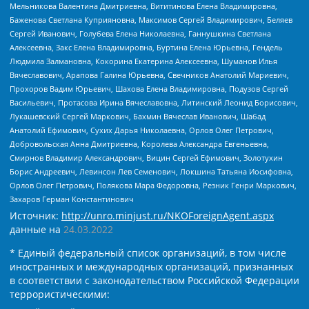
Мельникова Валентина Дмитриевна, Вититинова Елена Владимировна,
Баженова Светлана Куприяновна, Максимов Сергей Владимирович, Беляев
Сергей Иванович, Голубева Елена Николаевна, Ганнушкина Светлана
Алексеевна, Закс Елена Владимировна, Буртина Елена Юрьевна, Гендель
Людмила Залмановна, Кокорина Екатерина Алексеевна, Шуманов Илья
Вячеславович, Арапова Галина Юрьевна, Свечников Анатолий Мариевич,
Прохоров Вадим Юрьевич, Шахова Елена Владимировна, Подузов Сергей
Васильевич, Протасова Ирина Вячеславовна, Литинский Леонид Борисович,
Лукашевский Сергей Маркович, Бахмин Вячеслав Иванович, Шабад
Анатолий Ефимович, Сухих Дарья Николаевна, Орлов Олег Петрович,
Добровольская Анна Дмитриевна, Королева Александра Евгеньевна,
Смирнов Владимир Александрович, Вицин Сергей Ефимович, Золотухин
Борис Андреевич, Левинсон Лев Семенович, Локшина Татьяна Иосифовна,
Орлов Олег Петрович, Полякова Мара Федоровна, Резник Генри Маркович,
Захаров Герман Константинович
Источник:
http://unro.minjust.ru/NKOForeignAgent.aspx
данные на
24.03.2022
* Единый федеральный список организаций, в том числе
иностранных и международных организаций, признанных
в соответствии с законодательством Российской Федерации
террористическими: