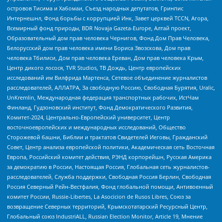
островов Тисима и Хабомаи, Съезд народных депутатов, Гринпис
Интернешнл, Фонд борьбы с коррупцией Инк, Завет церквей TCCN, Агора,
Всемирный фонд природы, BDR Novaja Gazeta-Europe, Алтай проект,
Образовательный дом прав человека Чернигов, Фонд Дом Прав Человека,
Белорусский дом прав человека имени Бориса Звозскова, Дом прав
человека Тбилиси, Дом прав человека Ереван, Дом прав человека Крым,
Центр дикого лосося, TVR Studios, ТВ Дождь, Центр европейских
исследований им Вилфрида Мартенса, Сетевое объединение журналистов
расследователей, АЛЛАТРА, За свободную Россию, Свободная Бурятия, Uralic,
UnKremlin, Международная федерация транспортных рабочих, ИстЧам
Финланд, Гудзоновский институт, Фонд Демократического Развития,
Комитет-2024, Центрально-Европейский университет, Центр
восточноевропейских и международных исследований, Общество
Сторожевой башни, Библии и трактатов Свидетелей Иеговы, Гражданский
Совет, Центр анализа европейской политики, Академическая сеть Восточная
Европа, Российский комитет действия, РЭНД корпорейшн, Русская Америка
за демократию в России, Настоящая Россия, Глобальная сеть журналистов-
расследователей, Служба поддержки, Свободная Россия Берлин, Свободная
Россия Северный Рейн-Вестфалия, Фонд глобальной помощи, Антивоенный
комитет России, Russie-Libertes, La Asocicion de Rusos Libres, Союз за
возвращение Северных территорий, Крымскотатарский Ресурсный Центр,
Глобальный союз IndustriALL, Russian Election Monitor, Article 19, Мнение