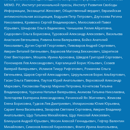
МЕМО. РУ, Институт региональной прессы, Институт Развития Свободы
Информации, Экозащита!-Женсовет, Общественный вердикт, Евразийская
антимонопольная ассоциация, Бедушев Петр Петрович, Дзугкоева Регина
Николаевна, Кривенко Сергей Владимирович, Милославский Павел
Юрьевич, Шнырова Ольга Вадимовна, Чанышева Лилия Айратовна,
Сидорович Ольга Борисовна, Туровский Александр Алексеевич, Васильева
Анастасия Евгеньевна, Ривина Анна Валерьевна, Бойко Анатолий
Николаевич, Дугин Сергей Георгиевич, Пивоваров Андрей Сергеевич,
Аверин Виталий Евгеньевич, Барахоев Магомед Бекханович, Шарипков
Олег Викторович, Мошель Ирина Ароновна, Шведов Григорий Сергеевич,
Пономарев Лев Александрович, Каргалицкий Борис Юльевич, Созаев
Валерий Валерьевич, Исламов Тимур Рифгатович, Романова Ольга
Евгеньевна, Щаров Сергей Алексадрович, Цирульников Борис Альбертович,
Гасан Ольга Павловна, Паутов Юрий Анатольевич, Верховский Александр
Маркович, Пислакова-Паркер Марина Петровна, Кочеткова Татьяна
Владимировна, Чуркина Наталья Валерьевна, Акимова Татьяна Николаевна,
Золотарева Екатерина Александровна, Рачинский Ян Збигневич, Жемкова
Елена Борисовна, Гудков Лев Дмитриевич, Илларионова Юлия Юрьевна,
Саранг Анна Васильевна, Захарова Светлана Сергеевна, Аверин Владимир
Анатольевич, Щур Татьяна Михайловна, Щур Николай Алексеевич,
Блинушов Андрей Юрьевич, Мосин Алексей Геннадьевич, Гефтер Валентин
Михайлович, Симонов Алексей Кириллович, Флиге Ирина Анатольевна,