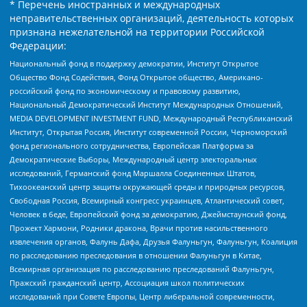
* Перечень иностранных и международных
неправительственных организаций, деятельность которых
признана нежелательной на территории Российской
Федерации:
Национальный фонд в поддержку демократии, Институт Открытое
Общество Фонд Содействия, Фонд Открытое общество, Американо-
российский фонд по экономическому и правовому развитию,
Национальный Демократический Институт Международных Отношений,
MEDIA DEVELOPMENT INVESTMENT FUND, Международный Республиканский
Институт, Открытая Россия, Институт современной России, Черноморский
фонд регионального сотрудничества, Европейская Платформа за
Демократические Выборы, Международный центр электоральных
исследований, Германский фонд Маршалла Соединенных Штатов,
Тихоокеанский центр защиты окружающей среды и природных ресурсов,
Свободная Россия, Всемирный конгресс украинцев, Атлантический совет,
Человек в беде, Европейский фонд за демократию, Джеймстаунский фонд,
Прожект Хармони, Родники дракона, Врачи против насильственного
извлечения органов, Фалунь Дафа, Друзья Фалуньгун, Фалуньгун, Коалиция
по расследованию преследования в отношении Фалуньгун в Китае,
Всемирная организация по расследованию преследований Фалуньгун,
Пражский гражданский центр, Ассоциация школ политических
исследований при Совете Европы, Центр либеральной современности,