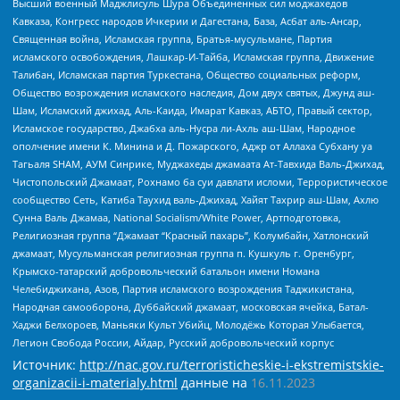
Высший военный Маджлисуль Шура Объединенных сил моджахедов
Кавказа, Конгресс народов Ичкерии и Дагестана, База, Асбат аль-Ансар,
Священная война, Исламская группа, Братья-мусульмане, Партия
исламского освобождения, Лашкар-И-Тайба, Исламская группа, Движение
Талибан, Исламская партия Туркестана, Общество социальных реформ,
Общество возрождения исламского наследия, Дом двух святых, Джунд аш-
Шам, Исламский джихад, Аль-Каида, Имарат Кавказ, АБТО, Правый сектор,
Исламское государство, Джабха аль-Нусра ли-Ахль аш-Шам, Народное
ополчение имени К. Минина и Д. Пожарского, Аджр от Аллаха Субхану уа
Тагьаля SHAM, АУМ Синрике, Муджахеды джамаата Ат-Тавхида Валь-Джихад,
Чистопольский Джамаат, Рохнамо ба суи давлати исломи, Террористическое
сообщество Сеть, Катиба Таухид валь-Джихад, Хайят Тахрир аш-Шам, Ахлю
Сунна Валь Джамаа, National Socialism/White Power, Артподготовка,
Религиозная группа “Джамаат “Красный пахарь”, Колумбайн, Хатлонский
джамаат, Мусульманская религиозная группа п. Кушкуль г. Оренбург,
Крымско-татарский добровольческий батальон имени Номана
Челебиджихана, Азов, Партия исламского возрождения Таджикистана,
Народная самооборона, Дуббайский джамаат, московская ячейка, Батал-
Хаджи Белхороев, Маньяки Культ Убийц, Молодёжь Которая Улыбается,
Легион Свобода России, Айдар, Русский добровольческий корпус
Источник:
http://nac.gov.ru/terroristicheskie-i-ekstremistskie-
organizacii-i-materialy.html
данные на
16.11.2023