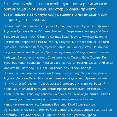
* Перечень общественных объединений и религиозных
организаций в отношении которых судом принято
вступившее в законную силу решение о ликвидации или
запрете деятельности:
Национал-большевистская партия, ВЕК РА, Рада земли Кубанской Духовно
Родовой Державы Русь, Община Духовного Управления Асгардской Веси
Беловодья, Славянская Община Капища Веды Перуна, Мужская Духовная
Семинария Староверов-Инглингов, Нурджулар, К Богодержавию, Таблиги
Джамаат, Свидетели Иеговы, Русское национальное единство, Национал-
социалистическое общество, Джамаат мувахидов, Объединенный Вилайат
Кабарды, Балкарии и Карачая, Союз славян, Ат-Такфир Валь-Хиджра, Пит
Буль, Национал-социалистическая рабочая партия России, Славянский союз,
Формат-18, Благородный Орден Дьявола, Армия воли народа,
Национальная Социалистическая Инициатива города Череповца, Духовно-
Родовая Держава Русь, Русское национальное единство, Древнерусской
Инглистической церкви Православных Староверов-Инглингов, Русский
общенациональный союз, Движение против нелегальной иммиграции,
Кровь и Честь, О свободе совести и о религиозных объединениях, Омская
организация общественного политического движения Русское
национальное единство, Северное Братство, Клуб Болельщиков
Футбольного Клуба Динамо, Файзрахманисты, Мусульманская религиозная
организация п. Боровский, Община Коренного Русского народа