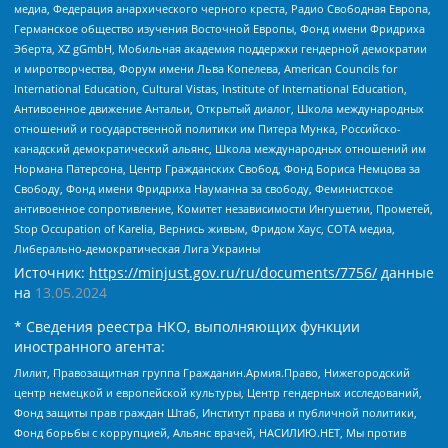
медиа, Федерация анархического черного креста, Радио Свободная Европа,
Германское общество изучения Восточной Европы, Фонд имени Фридриха
Эберта, XZ gGmbH, Мобильная академия поддержки гендерной демократии
и миротворчества, Форум имени Льва Копелева, American Councils for
International Education, Cultural Vistas, Institute of International Education,
Антивоенное движение Антальи, Открытый диалог, Школа международных
отношений и государственной политики им Питера Мунка, Российско-
канадский демократический альянс, Школа международных отношений им
Нормана Патерсона, Центр Гражданских Свобод, Фонд Бориса Немцова за
Свободу, Фонд имени Фридриха Науманна за свободу, Феминистское
антивоенное сопротивление, Комитет независимости Ингушетии, Прометей,
Stop Occupation of Karelia, Вернись живым, Фридом Хаус, СОТА медиа,
Либерально-демократическая Лига Украины
Источник:
https://minjust.gov.ru/ru/documents/7756/
данные
на
13.05.2024
* Сведения реестра НКО, выполняющих функции
иностранного агента:
Лилит, Правозащитная группа Гражданин.Армия.Право, Нижегородский
центр немецкой и европейской культуры, Центр гендерных исследований,
Фонд защиты прав граждан Штаб, Институт права и публичной политики,
Фонд борьбы с коррупцией, Альянс врачей, НАСИЛИЮ.НЕТ, Мы против