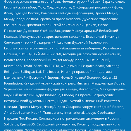
Форум русскоязычных европейцев, Немецко-русский обмен, Бард колледж,
Европейский выбор, Фонд Ходорковского, Оксфордский российский фонд,
Фонд Будущее России, Компания свободы информации, Проект Медиа,
Международное партнерство за права человека, Духовное Управление
Евангельских Христиан Украинской Христианской Церкви, Новое
Поколение, Духовное Учебное Заведение Международный Библейский
Колледж, Международное христианское движение, Всемирный Институт
Саентологических Предприятий, Церковь Духовной Технологии,
Европейская сеть организаций по наблюдению за выборами, Республика
Польша, СВОБОДНЫЙ ИДЕЛЬ-УРАЛ, Ассоциация развития журналистики,
IStories fonds, Королевский Институт Международных Отношений,
КРИМСЬКА ПРАВОЗАХИСНА ГРУПА, Фонд имени Генриха Бёлля, Stichting
Bellingcat, Bellingcat Ltd, The Insider, Институт правовой инициативы
Центральной и Восточной Европы, Фонд Открытой Эстонии, Calvert 22
Foundation, Канадский украинский конгресс, Институт Макдональда-Лорье,
Украинская национальная федерация Канады, Декабристы, Международный
научный центр им Вудро Вильсона, Свободная пресса, Возрождение,
Всеукраинский духовный центр , Риддл, Русский антивоенный комитет в
Швеции, Проект Медуза, Фонд Андрея Сахарова, Форум свободной России,
Лига Свободных Наций, Transparеncy International, Форум Свободных
Народов ПостРоссии, Солидарность с гражданским движением в России –
Solidarus, КрымSOS, Свободный университет, Институт государственного
управления, Форум гражданского общества Россия, Беллона, Союз жителей