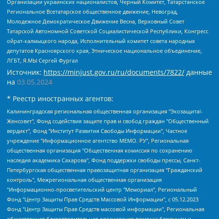
Организации украинских националистов, Черный Комитет, Татарстанское
Региональное Всетатарское общественное движение, Невоград,
Молодежное Демократическое Движение Весна, Верховный Совет
Татарской Автономной Советской Социалистической Республики, Конгресс
ойрат-калмыцкого народа, Исполнительный комитет совета народных
депутатов Красноярского края, Этническое национальное объединение,
ЛГБТ, Я.МЫ Сергей Фургал
Источник:
https://minjust.gov.ru/ru/documents/7822/
данные
на
03.05.2024
* Реестр иностранных агентов:
Калининградская региональная общественная организация "Экозащита!-Женсовет", Фонд содействия защите прав и свобод граждан "Общественный вердикт", Фонд "Институт Развития Свободы Информации", Частное учреждение "Информационное агентство МЕМО. РУ", Региональная общественная организация "Общественная комиссия по сохранению наследия академика Сахарова", Фонд поддержки свободы прессы, Санкт-Петербургская общественная правозащитная организация "Гражданский контроль", Межрегиональная общественная организация "Информационно-просветительский центр "Мемориал", Региональный Фонд "Центр Защиты Прав Средств Массовой Информации", с 05.12.2023 Фонд "Центр Защиты Прав Средств массовой информации", Региональная общественная благотворительная организация помощи беженцам и мигрантам "Гражданское содействие", Негосударственное образовательное учреждение дополнительного профессионального образования (повышение квалификации) специалистов "АКАДЕМИЯ ПО ПРАВАМ ЧЕЛОВЕКА", Свердловская региональная общественная организация "Сутяжник", Автономная некоммерческая организация "Центр независимых социологических исследований", Союз общественных объединений "Российский исследовательский центр по правам человека", Региональное общественное учреждение научно-информационный центр "МЕМОРИАЛ", Некоммерческая организация "Фонд защиты гласности", Автономная некоммерческая организация "Институт прав человека", Городская общественная организация "Екатеринбургское общество "МЕМОРИАЛ", Городская общественная организация "Рязанское историко-просветительское и правозащитное общество "Мемориал" (Рязанский Мемориал), Челябинский региональный орган общественной самодеятельности – женское общественное объединение "Женщины Евразии", Челябинский региональный орган общественной самодеятельности "Уральская правозащитная группа", Фонд содействия защите здоровья и социальной справедливости имени Андрея Рылькова, Автономная Некоммерческая Организация "Аналитический Центр Юрия Левады", Автономная некоммерческая организация социальной поддержки населения "Проект Апрель", Региональная общественная организация помощи женщинам и детям, находящимся в кризисной ситуации "Информационно-методический центр "Анна", Фонд содействия развитию массовых коммуникаций и правовому просвещению "Так-так-Так", Фонд содействия устойчивому развитию "Серебряная тайга", Свердловский региональный общественный фонд социальных проектов "Новое время", "Idel.Реалии", Кавказ.Реалии, Крым.Реалии, Телеканал Настоящее Время, Татаро-башкирская служба Радио Свобода (Azatliq Radiosi), Радио Свободная Европа/Радио Свобода (PCE/PC), "Сибирь.Реалии", "Фактограф", Благотворительный фонд помощи осужденным и их семьям, Автономная некоммерческая организация "Институт глобализации и социальных движений", Фонд "В защиту прав заключенных", Частное учреждение "Центр поддержки и содействия развитию средств массовой информации", Пензенский региональный общественный благотворительный фонд "Гражданский союз", "Север.Реалии", Некоммерческая организация Фонд "Правовая инициатива", Общество с ограниченной ответственностью "Радио Свободная Европа/Радио Свобода", Чешское информационное агентство "MEDIUM-ORIENT", Красноярская региональная общественная организация "Мы против СПИДа", Камалягин Денис Николаевич, Маркелов Сергей Евгеньевич, Пономарев Лев Александрович, Савицкая Людмила Алексеевна, Автономная некоммерческая организация "Центр по работе с проблемой насилия "НАСИЛИЮ.НЕТ", Межрегиональный профессиональный союз работников здравоохранения "Альянс врачей", Юридическое лицо, зарегистрированное в Латвийской Республике, SIA "Medusa Project" (регистрационный номер 40103797863, дата регистрации 10.06.2014), Некоммерческая организация "Фонд по борьбе с коррупцией", Автономная некоммерческая организация "Институт права и публичной политики", Баданин Роман Сергеевич, Гликин Максим Александрович, Железнова Мария Михайловна, Лукьянова Юлия Сергеевна, Маетная Елизавета Витальевна, Маняхин Петр Борисович, Чуракова Ольга Владимировна, Ярош Юлия Петровна, Юридическое лицо "The Insider SIA", зарегистрированное в Риге, Латвийская Республика (дата регистрации 26.06.2015), являющееся администратором доменного имени интернет-издания "The Insider SIA", https://theins.ru, Постернак Алексей Евгеньевич, Рубин Михаил Аркадьевич, Анин Роман Александрович, Юридическое лицо Istories fonds, зарегистрированное в Латвийской Республике (регистрационный номер 50008295751, дата регистрации 24.02.2020), Великовский Дмитрий Александрович, Долинина Ирина Николаевна, Мароховская Алеся Алексеевна, Шлейнов Роман Юрьевич, Шмагун Олеся Валентиновна, Общество с ограниченной ответственностью "Альтаир 2021", Общество с ограниченной ответственностью "Вега 2021", Общество с ограниченной ответственностью "Главный редактор 2021", Общество с ограниченной ответственностью "Ромашки монолит", Важенков Артем Валерьевич, Ивановская областная общественная организация "Центр гендерных исследований", Гурман Юрий Альбертович, Медиапроект "ОВД-Инфо", Егоров Владимир Владимирович, Жилинский Владимир Александрович, Общество с ограниченной ответственностью "ЗП", Иванова София Юрьевна, Карезина Инна Павловна, Кильтау Екатерина Викторовна, Петров Алексей Викторович, Пискунов Сергей Евгеньевич, Смирнов Сергей Сергеевич, Тихонов Михаил Сергеевич, Общество с ограниченной ответственностью "ЖУРНАЛИСТ-ИНОСТРАННЫЙ АГЕНТ", Арапова Галина Юрьевна, Вольтская Татьяна Анатольевна, Американская компания "Mason G.E.S. Anonymous Foundation" (США), являющаяся владельцем интернет-издания https://mnews.world/, Компания "Stichting Bellingcat", зарегистрированная в Нидерландах (дата регистрации 11.07.2018), Захаров Андрей Вячеславович, Клепиковская Екатерина Дмитриевна, Общество с ограниченной ответственностью "МЕМО", Перл Роман Александрович, Симонов Евгений Алексеевич, Соловьева Елена Анатольевна, Сотников Даниил Владимирович, Сурначева Елизавета Дмитриевна, Автономная некоммерческая организация по защите прав человека и информированию населения "Якутия – Наше Мнение", Общество с ограниченной ответственностью "Москоу диджитал медиа", с 26.01.2023 Общество с ограниченной ответственностью "Чайка Белые сады", Ветошкина Валерия Валерьевна, Заговора Максим Александрович, Межрегиональное общественное движение "Российская ЛГБТ - сеть", Оленичев Максим Владимирович, Павлов Иван Юрьевич, Скворцова Елена Сергеевна, Общество с ограниченной ответственностью "Как бы инагент", Кочетков Игорь Викторович, Общество с ограниченной ответственностью "Честные выборы", Еланчик Олег Александрович, Общество с ограниченной ответственностью "Нобелевский призыв", Гималова Регина Эмилевна, Григорьев Андрей Валерьевич, Григорьева Алина Александровна, Ассоциация по содействию защите прав призывников, альтернативнослужащих и военнослужащих "Правозащитная группа "Гражданин.Армия.Право", Хисамова Регина Фаритовна, Автономная некоммерческая организация по реализации социально-правовых программ "Лилит", Дальневосточное общественное движение "Маяк", Санкт-Петербургская ЛГБТ-инициативная группа "Выход", Инициативная группа ЛГБТ+ "Реверс", Алексеев Андрей Викторович, Бекбулатова Таисия Львовна, Беляев Иван Михайлович, Владыкина Елена Сергеевна, Гельман Марат Александрович, Никульшина Вероника Юрьевна, Толоконникова Надежда Андреевна, Шендерович Виктор Анатольевич, Общество с ограниченной ответственностью "Данное сообщение", Общество с ограниченной ответственностью Издательский дом "Новая глава", Айнбиндер Александра Александровна, Московский комьюнити-центр для ЛГБТ+инициатив, Благотворительный фонд развития филантропии, Deutsche Welle (Германия, Kurt-Schumacher-Strasse 3, 53113 Bonn), Борзунова Мария Михайловна, Воробьев Виктор Викторович, Голубева Анна Львовна, Константинова Алла Михайловна, Малкова Ирина Владимировна, Мурадов Мурад Абдулгалимович, Осетинская Елизавета Николаевна, Понасенков Евгений Николаевич, Ганапольский Матвей Юрьевич, Киселев Евгений Алексеевич, Борухович Ирина Григорьевна, Дремин Иван Тимофеевич, Дубровский Дмитрий Викторович, Красноярская региональная общественная организация поддержки и развития альтернативных образовательных технологий и межкультурных коммуникаций "ИНТЕРРА", Маяковская Екатерина Алексеевна, Фейгин Марк Захарович, Филимонов Андрей Викторович, Дзугкоева Регина Николаевна, Доброхотов Роман Александрович, Дудь Юрий Александрович, Елкин Сергей Владимирович, Кругликов Кирилл Игоревич, Сабунаева Мария Леонидовна, Семенов Алексей Владимирович, Шаинян Карен Багратович, Шульман Екатерина Михайловна, Асафьев Артур Валерьевич, Вахштайн Виктор Семенович, Венедиктов Алексей Алексеевич, Лушникова Екатерина Евгеньевна, Волков Леонид Михайлович, Невзоров Александр Глебович, Пархоменко Сергей Борисович, Сироткин Ярослав Николаевич, Кара-Мурза Владимир Владимирович, Баранова Наталья Владимировна, Гозман Леонид Яковлевич, Кагарлицкий Борис Юльевич, Климарев Михаил Валерьевич, Милов Владимир Станиславович, Автономная некоммерческая организация Краснодарский центр современного искусства "Типография", Моргенштерн Алишер Тагирович, Соболь Любовь Эдуардовна, Общество с ограниченной ответственностью "ЛИЗА НОРМ", Каспаров Гарри Кимович, Ходорковский Михаил Борисович, Общество с ограниченной ответственностью "Апрельские тезисы", Данилович Ирина Брониславовна, Кашин Олег Владимирович, Петров Николай Владимирович, Пивоваров Алексей Владимирович, Соколов Михаил Владимирович, Цветкова Юлия Владимировна, Чичваркин Евгений Александрович, Комитет против пыток/Команда против пыток, Общество с ограниченной ответственностью "Первый научный", Общество с ограниченной ответственностью "Вертолет и ко", Белоцерковская Вероника Борисовна, Кац Максим Евгеньевич, Лазарева Татьяна Юрьевна, Шаведдинов Руслан Табризович, Яшин Илья Валерьевич, Общество с ограниченной ответственностью "Иноагент ААВ", Алешковский Дмитрий Петрович, Альбац Евгения Марковна, Быков Дмитрий Львович, Галямина Юлия Евгеньевна, Лойко Сергей Леонидович, Мартынов Кирилл Константинович, Медведев Сергей Александрович, Крашенинников Федор Геннадиевич, Гордеева Катерина Вл