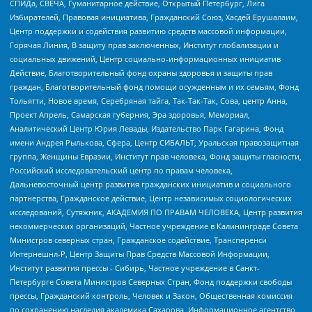
СПИДа, СВЕЧА, Гуманитарное действие, Открытый Петербург, Лига
Избирателей, Правовая инициатива, Гражданский Союз, Хасдей Ерушалаим,
Центр поддержки и содействия развитию средств массовой информации,
Горячая Линия, В защиту прав заключенных, Институт глобализации и
социальных движений, Центр социально-информационных инициатив
Действие, Благотворительный фонд охраны здоровья и защиты прав
граждан, Благотворительный фонд помощи осужденным и их семьям, Фонд
Тольятти, Новое время, Серебряная тайга, Так-Так-Так, Сова, центр Анна,
Проект Апрель, Самарская губерния, Эра здоровья, Мемориал,
Аналитический Центр Юрия Левады, Издательство Парк Гагарина, Фонд
имени Андрея Рылькова, Сфера, Центр СИБАЛЬТ, Уральская правозащитная
группа, Женщины Евразии, Институт прав человека, Фонд защиты гласности,
Российский исследовательский центр по правам человека,
Дальневосточный центр развития гражданских инициатив и социального
партнерства, Гражданское действие, Центр независимых социологических
исследований, Сутяжник, АКАДЕМИЯ ПО ПРАВАМ ЧЕЛОВЕКА, Центр развития
некоммерческих организаций, Частное учреждение в Калининграде Совета
Министров северных стран, Гражданское содействие, Трансперенси
Интернешнл-Р, Центр Защиты Прав Средств Массовой Информации,
Институт развития прессы - Сибирь, Частное учреждение в Санкт-
Петербурге Совета Министров Северных Стран, Фонд поддержки свободы
прессы, Гражданский контроль, Человек и Закон, Общественная комиссия
по сохранению наследия академика Сахарова, Информационное агентство