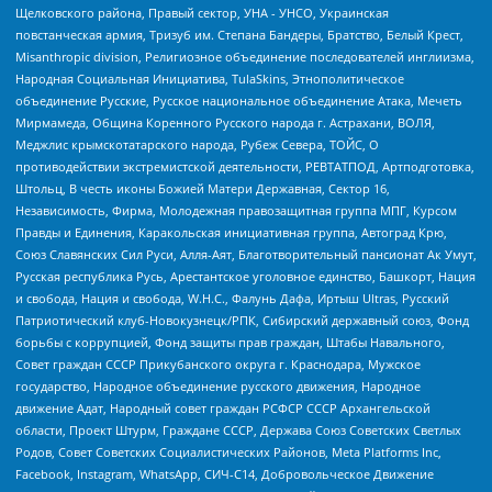
Щелковского района, Правый сектор, УНА - УНСО, Украинская
повстанческая армия, Тризуб им. Степана Бандеры, Братство, Белый Крест,
Misanthropic division, Религиозное объединение последователей инглиизма,
Народная Социальная Инициатива, TulaSkins, Этнополитическое
объединение Русские, Русское национальное объединение Атака, Мечеть
Мирмамеда, Община Коренного Русского народа г. Астрахани, ВОЛЯ,
Меджлис крымскотатарского народа, Рубеж Севера, ТОЙС, О
противодействии экстремистской деятельности, РЕВТАТПОД, Артподготовка,
Штольц, В честь иконы Божией Матери Державная, Сектор 16,
Независимость, Фирма, Молодежная правозащитная группа МПГ, Курсом
Правды и Единения, Каракольская инициативная группа, Автоград Крю,
Союз Славянских Сил Руси, Алля-Аят, Благотворительный пансионат Ак Умут,
Русская республика Русь, Арестантское уголовное единство, Башкорт, Нация
и свобода, Нация и свобода, W.H.С., Фалунь Дафа, Иртыш Ultras, Русский
Патриотический клуб-Новокузнецк/РПК, Сибирский державный союз, Фонд
борьбы с коррупцией, Фонд защиты прав граждан, Штабы Навального,
Совет граждан СССР Прикубанского округа г. Краснодара, Мужское
государство, Народное объединение русского движения, Народное
движение Адат, Народный совет граждан РСФСР СССР Архангельской
области, Проект Штурм, Граждане СССР, Держава Союз Советских Светлых
Родов, Совет Советских Социалистических Районов, Meta Platforms Inc,
Facebook, Instagram, WhatsApp, СИЧ-С14, Добровольческое Движение