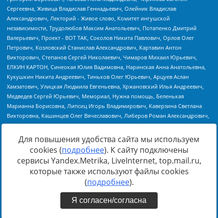
Для повышения удобства сайта мы используем
cookies (
подробнее
). К сайту подключены
Источник:
https://minjust.gov.ru/uploaded/files/reestr-
сервисы Yandex.Metrika, LiveInternet, top.mail.ru,
inostrannyih-agentov-22-03-2024.pdf
данные на
22.03.2024
которые также используют файлы cookies
(
подробнее
).
Я согласен/согласна