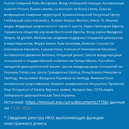
Россия Северный Рейн-Вестфалия, Фонд глобальной помощи, Антивоенный
комитет России, Russie-Libertes, La Asocicion de Rusos Libres, Союз за
возвращение Северных территорий, Крымскотатарский Ресурсный Центр,
Глобальный союз IndustriALL, Russian Election Monitor, Article 19, Мнение
медиа, Федерация анархического черного креста, Радио Свободная Европа,
Германское общество изучения Восточной Европы, Фонд имени Фридриха
Эберта, XZ gGmbH, Мобильная академия поддержки гендерной демократии
и миротворчества, Форум имени Льва Копелева, American Councils for
International Education, Cultural Vistas, Institute of International Education,
Антивоенное движение Антальи, Открытый диалог, Школа международных
отношений и государственной политики им Питера Мунка, Российско-
канадский демократический альянс, Школа международных отношений им
Нормана Патерсона, Центр Гражданских Свобод, Фонд Бориса Немцова за
Свободу, Фонд имени Фридриха Науманна за свободу, Феминистское
антивоенное сопротивление, Комитет независимости Ингушетии, Прометей,
Stop Occupation of Karelia, Вернись живым, Фридом Хаус, СОТА медиа,
Либерально-демократическая Лига Украины
Источник:
https://minjust.gov.ru/ru/documents/7756/
данные
на
13.05.2024
* Сведения реестра НКО, выполняющих функции
иностранного агента: