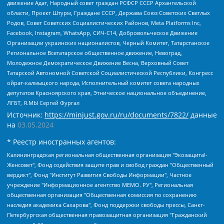
движение Адат, Народный совет граждан РСФСР СССР Архангельской
области, Проект Штурм, Граждане СССР, Держава Союз Советских Светлых
Родов, Совет Советских Социалистических Районов, Meta Platforms Inc,
Facebook, Instagram, WhatsApp, СИЧ-С14, Добровольческое Движение
Организации украинских националистов, Черный Комитет, Татарстанское
Региональное Всетатарское общественное движение, Невоград,
Молодежное Демократическое Движение Весна, Верховный Совет
Татарской Автономной Советской Социалистической Республики, Конгресс
ойрат-калмыцкого народа, Исполнительный комитет совета народных
депутатов Красноярского края, Этническое национальное объединение,
ЛГБТ, Я.МЫ Сергей Фургал
Источник:
https://minjust.gov.ru/ru/documents/7822/
данные
на
03.05.2024
* Реестр иностранных агентов:
Калининградская региональная общественная организация "Экозащита!-Женсовет", Фонд содействия защите прав и свобод граждан "Общественный вердикт", Фонд "Институт Развития Свободы Информации", Частное учреждение "Информационное агентство МЕМО. РУ", Региональная общественная организация "Общественная комиссия по сохранению наследия академика Сахарова", Фонд поддержки свободы прессы, Санкт-Петербургская общественная правозащитная организация "Гражданский контроль", Межрегиональная общественная организация "Информационно-просветительский центр "Мемориал", Региональный Фонд "Центр Защиты Прав Средств Массовой Информации", с 05.12.2023 Фонд "Центр Защиты Прав Средств массовой информации", Региональная общественная благотворительная организация помощи беженцам и мигрантам "Гражданское содействие", Негосударственное образовательное учреждение дополнительного профессионального образования (повышение квалификации) специалистов "АКАДЕМИЯ ПО ПРАВАМ ЧЕЛОВЕКА", Свердловская региональная общественная организация "Сутяжник", Автономная некоммерческая организация "Центр независимых социологических исследований", Союз общественных объединений "Российский исследовательский центр по правам человека", Региональное общественное учреждение научно-информационный центр "МЕМОРИАЛ", Некоммерческая организация "Фонд защиты гласности", Автономная некоммерческая организация "Институт прав человека", Городская общественная организация "Екатеринбургское общество "МЕМОРИАЛ", Городская общественная организация "Рязанское историко-просветительское и правозащитное общество "Мемориал" (Рязанский Мемориал), Челябинский региональный орган общественной самодеятельности – женское общественное объединение "Женщины Евразии", Челябинский региональный орган общественной самодеятельности "Уральская правозащитная группа", Фонд содействия защите здоровья и социальной справедливости имени Андрея Рылькова, Автономная Некоммерческая Организация "Аналитический Центр Юрия Левады", Автономная некоммерческая организация социальной поддержки населения "Проект Апрель", Региональная общественная организация помощи женщинам и детям, находящимся в кризисной ситуации "Информационно-методический центр "Анна", Фонд содействия развитию массовых коммуникаций и правовому просвещению "Так-так-Так", Фонд содействия устойчивому развитию "Серебряная тайга", Свердловский региональный общественный фонд социальных проектов "Новое время", "Idel.Реалии", Кавказ.Реалии, Крым.Реалии, Телеканал Настоящее Время, Татаро-башкирская служба Радио Свобода (Azatliq Radiosi), Радио Свободная Европа/Радио Свобода (PCE/PC), "Сибирь.Реалии", "Фактограф", Благотворительный фонд помощи осужденным и их семьям, Автономная некоммерческая организация "Институт глобализации и социальных движений", Фонд "В защиту прав заключенных", Частное учреждение "Центр поддержки и содействия развитию средств массовой информации", Пензенский региональный общественный благотворительный фонд "Гражданский союз", "Север.Реалии", Некоммерческая организация Фонд "Правовая инициатива", Общество с ограниченной ответственностью "Радио Свободная Европа/Радио Свобода", Чешское информационное агентство "MEDIUM-ORIENT", Красноярская региональная общественная организация "Мы против СПИДа", Камалягин Денис Николаевич, Маркелов Сергей Евгеньевич, Пономарев Лев Александрович, Савицкая Людмила Алексеевна, Автономная некоммерческая организация "Центр по работе с проблемой насилия "НАСИЛИЮ.НЕТ", Межрегиональный профессиональный союз работников здравоохранения "Альянс врачей", Юридическое лицо, зарегистрированное в Латвийской Республике, SIA "Medusa Project" (регистрационный номер 40103797863, дата регистрации 10.06.2014), Некоммерческая организация "Фонд по борьбе с коррупцией", Автономная некоммерческая организация "Институт права и публичной политики", Баданин Роман Сергеевич, Гликин Максим Александрович, Железнова Мария Михайловна, Лукьянова Юлия Сергеевна, Маетная Елизавета Витальевна, Маняхин Петр Борисович, Чуракова Ольга Владимировна, Ярош Юлия Петровна, Юридическое лицо "The Insider SIA", зарегистрированное в Риге, Латвийская Республика (дата регистрации 26.06.2015), являющееся администратором доменного имени интернет-издания "The Insider SIA", https://theins.ru, Постернак Алексей Евгеньевич, Рубин Михаил Аркадьевич, Анин Роман Александрович, Юридическое лицо Istories fonds, зарегистрированное в Латвийской Республике (регистрационный номер 50008295751, дата регистрации 24.02.2020), Великовский Дмитрий Александрович, Долинина Ирина Николаевна, Мароховская Алеся Алексеевна, Шлейнов Роман Юрьевич, Шмагун Олеся Валентиновна, Общество с ограниченной ответственностью "Альтаир 2021", Общество с ограниченной ответственностью "Вега 2021", Общество с ограниченной ответственностью "Главный редактор 2021", Общество с ограниченной ответственностью "Ромашки монолит", Важенков Артем Валерьевич, Ивановская областная общественная организация "Центр гендерных исследований", Гурман Юрий Альбертович, Медиапроект "ОВД-Инфо", Егоров Владимир Владимирович, Жилинский Владимир Александрович, Общество с ограниченной ответственностью "ЗП", Иванова София Юрьевна, Карезина Инна Павловна, Кильтау Екатерина Викторовна, Петров Алексей Викторович, Пискунов Сергей Евгеньевич, Смирнов Сергей Сергеевич, Тихонов Михаил Сергеевич, Общество с ограниченной ответственностью "ЖУРНАЛИСТ-ИНОСТРАННЫЙ АГЕНТ", Арапова Галина Юрьевна, Вольтская Татьяна Анатольевна, Американская компания "Mason G.E.S. Anonymous Foundation" (США), являющаяся владельцем интернет-издания https://mnews.world/, Компания "Stichting Bellingcat", зарегистрированная в Нидерландах (дата регистрации 11.07.2018), Захаров Андрей Вячеславович, Клепиковская Екатерина Дмитриевна, Общество с ограниченной ответственностью "МЕМО", Перл Роман Александрович, Симонов Евгений Алексеевич, Соловьева Елена Анатольевна, Сотников Даниил Владимирович, Сурначева Елизавета Дмитриевна, Автономная некоммерческая организация по защите прав человека и информированию населения "Якутия – Наше Мнение", Общество с ограниченной ответственностью "Москоу диджитал медиа", с 26.01.2023 Общество с ограниченной ответственностью "Чайка Белые сады", Ветошкина Валерия Валерьевна, Заговора Максим Александрович, Межрегиональное общественное движение "Российская ЛГБТ - сеть", Оленичев Максим Владимирович, Павлов Иван Юрьевич, Скворцова Елена Сергеевна, Общество с ограниченной ответственностью "Как бы инагент", Кочетков Игорь Викторович, Общество с ограниченной ответственностью "Честные выборы", Еланчик Олег Александрович, Общество с ограниченной ответственностью "Нобелевский призыв", Гималова Регина Эмилевна, Григорьев Андрей Валерьевич, Григорьева Алина Александровна, Ассоциация по содействию защите прав призывников, альтернативнослужащих и военнослужащих "Правозащитная группа "Гражданин.Армия.Право", Хисамова Регина Фаритовна, Автономная некоммерческая организация по реализации социально-правовых программ "Лилит", Дальневосточное общественное движение "Маяк", Санкт-Петербургская ЛГБТ-инициативная группа "Выход", Инициативная группа ЛГБТ+ "Реверс", Алексеев Андрей Викторович, Бекбулатова Таисия Львовна, Беляев Иван Михайлович, Владыкина Елена Сергеевна, Гельман Марат Александрович, Никульшина Вероника Юрьевна, Толоконникова Надежда Андреевна, Шендерович Виктор Анатольевич, Общество с ограниченной ответственностью "Данное сообщение", Общество с ограниченной ответственностью Издательский дом "Новая глава", Айнбиндер Александра Александровна, Московский комьюнити-центр для ЛГБТ+инициатив, Благотворительный фонд развития филантропии, Deutsche Welle (Германия, Kurt-Schumacher-Strasse 3, 53113 Bonn), Борзунова Мария Михайловна, Воробьев Виктор Викторович, Голубева Анна Львовна, Константинова Алла Михайловна, Малкова Ирина Владимировна, Мурадов Мурад Абдулгалимович, Осетинская Елизавета Николаевна, Понасенков Евгений Николаевич, Ганапольский Матвей Юрьевич, Киселев Евгений Алексеевич, Борухович Ирина Григорьевна, Дремин Иван Тимофеевич, Дубровский Дмитрий Викторович, Красноярская региональная общественная организация поддержки и развития альтернативных образовательных технологий и межкультурных коммуникаций "ИНТЕРРА", Маяковская Екатерина Алексеевна, Фейгин Марк Захарович, Филимонов Андрей Викторович, Дзугкоева Регина Николаевна, Доброхотов Роман Александрович, Дудь Юрий Александрович, Елкин Сергей Владимирович, Кругликов Кирилл Игоревич, Сабунаева Мария Леонидовна, Семенов Алексей Владимирович, Шаинян Карен Багратович, Шульман Екатерина Михайловна, Асафьев Артур Валерьевич, Вахштайн Виктор Семенович, Венедиктов Алексей Алексеевич, Лушникова Екатерина Евгеньевна, Волков Леонид Михайлович, Невзоров Александр Глебович, Пархоменко Сергей Борисович, Сироткин Ярослав Николаевич, Кара-Мурза Владимир Владимирович, Баранова Наталья Владимировна, Гозман Леонид Яковлевич, Кагарлицкий Борис Юльевич, Климарев Михаил Валерьевич, Милов Владимир Станиславович, Автономная некоммерческая организация Краснодарский центр современного искусства "Типография", Моргенштерн Алишер Тагирович, Соболь Любовь Эдуардовна, Общество с ограниченной ответственностью "ЛИЗА НОРМ", Каспаров Гарри Кимович, Ходорковский Михаил Борисович, Общество с ограниченной ответственностью "Апрельские тезисы", Данилович Ирина Брониславовна, Кашин Олег Владимирович, Петров Николай Владимирович, Пивоваров Алексей Владимирович, Соколов Михаил Владимирович, Цветкова Юлия Владимировна, Чичваркин Евгений Александрович, Комитет против пыток/Команда против пыток, Общество с ограниченной ответственностью "Первый научный", Общество с ограниченной ответственностью "Вертолет и ко", Белоцерковская Вероника Борисовна, Кац Максим Евгеньевич, Лазарева Татьяна Юрьевна, Шаведдинов Руслан Табризович, Яшин Илья Валерьевич, Общество с ограниченной ответственностью "Иноагент ААВ", Алешковский Дмитрий Петрович, Альбац Евгения Марковна, Быков Дмитрий Львович, Галямина Юлия Евгеньевна, Лойко Сергей Леонидович, Мартынов Кирилл Константинович, Медведев Сергей Александрович, Крашенинников Федор Геннадиевич, Гордеева Катерина Вл