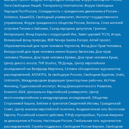
Лига Свободных Наций, Transparеncy International, Форум Свободных
Народов ПостРоссии, Солидарность с гражданским движением в России –
Solidarus, КрымSOS, Свободный университет, Институт государственного
управления, Форум гражданского общества Россия, Беллона, Союз жителей
островов Тисима и Хабомаи, Съезд народных депутатов, Гринпис
Интернешнл, Фонд борьбы с коррупцией Инк, Завет церквей TCCN, Агора,
Всемирный фонд природы, BDR Novaja Gazeta-Europe, Алтай проект,
Образовательный дом прав человека Чернигов, Фонд Дом Прав Человека,
Белорусский дом прав человека имени Бориса Звозскова, Дом прав
человека Тбилиси, Дом прав человека Ереван, Дом прав человека Крым,
Центр дикого лосося, TVR Studios, ТВ Дождь, Центр европейских
исследований им Вилфрида Мартенса, Сетевое объединение журналистов
расследователей, АЛЛАТРА, За свободную Россию, Свободная Бурятия, Uralic,
UnKremlin, Международная федерация транспортных рабочих, ИстЧам
Финланд, Гудзоновский институт, Фонд Демократического Развития,
Комитет-2024, Центрально-Европейский университет, Центр
восточноевропейских и международных исследований, Общество
Сторожевой башни, Библии и трактатов Свидетелей Иеговы, Гражданский
Совет, Центр анализа европейской политики, Академическая сеть Восточная
Европа, Российский комитет действия, РЭНД корпорейшн, Русская Америка
за демократию в России, Настоящая Россия, Глобальная сеть журналистов-
расследователей, Служба поддержки, Свободная Россия Берлин, Свободная