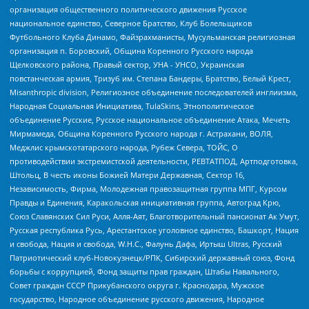
организация общественного политического движения Русское
национальное единство, Северное Братство, Клуб Болельщиков
Футбольного Клуба Динамо, Файзрахманисты, Мусульманская религиозная
организация п. Боровский, Община Коренного Русского народа
Щелковского района, Правый сектор, УНА - УНСО, Украинская
повстанческая армия, Тризуб им. Степана Бандеры, Братство, Белый Крест,
Misanthropic division, Религиозное объединение последователей инглиизма,
Народная Социальная Инициатива, TulaSkins, Этнополитическое
объединение Русские, Русское национальное объединение Атака, Мечеть
Мирмамеда, Община Коренного Русского народа г. Астрахани, ВОЛЯ,
Меджлис крымскотатарского народа, Рубеж Севера, ТОЙС, О
противодействии экстремистской деятельности, РЕВТАТПОД, Артподготовка,
Штольц, В честь иконы Божией Матери Державная, Сектор 16,
Независимость, Фирма, Молодежная правозащитная группа МПГ, Курсом
Правды и Единения, Каракольская инициативная группа, Автоград Крю,
Союз Славянских Сил Руси, Алля-Аят, Благотворительный пансионат Ак Умут,
Русская республика Русь, Арестантское уголовное единство, Башкорт, Нация
и свобода, Нация и свобода, W.H.С., Фалунь Дафа, Иртыш Ultras, Русский
Патриотический клуб-Новокузнецк/РПК, Сибирский державный союз, Фонд
борьбы с коррупцией, Фонд защиты прав граждан, Штабы Навального,
Совет граждан СССР Прикубанского округа г. Краснодара, Мужское
государство, Народное объединение русского движения, Народное