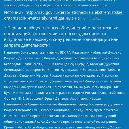
Легион Свобода России, Айдар, Русский добровольческий корпус
Источник:
http://nac.gov.ru/terroristicheskie-i-ekstremistskie-
organizacii-i-materialy.html
данные на
16.11.2023
* Перечень общественных объединений и религиозных
организаций в отношении которых судом принято
вступившее в законную силу решение о ликвидации или
запрете деятельности:
Национал-большевистская партия, ВЕК РА, Рада земли Кубанской Духовно
Родовой Державы Русь, Община Духовного Управления Асгардской Веси
Беловодья, Славянская Община Капища Веды Перуна, Мужская Духовная
Семинария Староверов-Инглингов, Нурджулар, К Богодержавию, Таблиги
Джамаат, Свидетели Иеговы, Русское национальное единство, Национал-
социалистическое общество, Джамаат мувахидов, Объединенный Вилайат
Кабарды, Балкарии и Карачая, Союз славян, Ат-Такфир Валь-Хиджра, Пит
Буль, Национал-социалистическая рабочая партия России, Славянский союз,
Формат-18, Благородный Орден Дьявола, Армия воли народа,
Национальная Социалистическая Инициатива города Череповца, Духовно-
Родовая Держава Русь, Русское национальное единство, Древнерусской
Инглистической церкви Православных Староверов-Инглингов, Русский
общенациональный союз, Движение против нелегальной иммиграции,
Кровь и Честь, О свободе совести и о религиозных объединениях, Омская