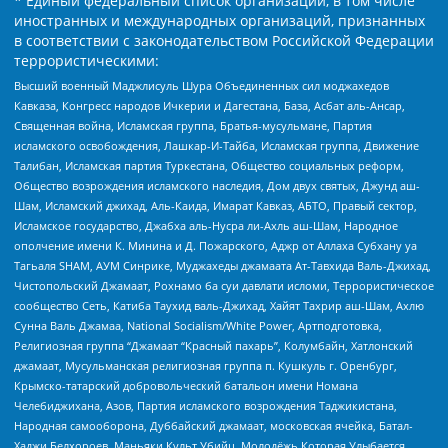
* Единый федеральный список организаций, в том числе
иностранных и международных организаций, признанных
в соответствии с законодательством Российской Федерации
террористическими:
Высший военный Маджлисуль Шура Объединенных сил моджахедов
Кавказа, Конгресс народов Ичкерии и Дагестана, База, Асбат аль-Ансар,
Священная война, Исламская группа, Братья-мусульмане, Партия
исламского освобождения, Лашкар-И-Тайба, Исламская группа, Движение
Талибан, Исламская партия Туркестана, Общество социальных реформ,
Общество возрождения исламского наследия, Дом двух святых, Джунд аш-
Шам, Исламский джихад, Аль-Каида, Имарат Кавказ, АБТО, Правый сектор,
Исламское государство, Джабха аль-Нусра ли-Ахль аш-Шам, Народное
ополчение имени К. Минина и Д. Пожарского, Аджр от Аллаха Субхану уа
Тагьаля SHAM, АУМ Синрике, Муджахеды джамаата Ат-Тавхида Валь-Джихад,
Чистопольский Джамаат, Рохнамо ба суи давлати исломи, Террористическое
сообщество Сеть, Катиба Таухид валь-Джихад, Хайят Тахрир аш-Шам, Ахлю
Сунна Валь Джамаа, National Socialism/White Power, Артподготовка,
Религиозная группа “Джамаат “Красный пахарь”, Колумбайн, Хатлонский
джамаат, Мусульманская религиозная группа п. Кушкуль г. Оренбург,
Крымско-татарский добровольческий батальон имени Номана
Челебиджихана, Азов, Партия исламского возрождения Таджикистана,
Народная самооборона, Дуббайский джамаат, московская ячейка, Батал-
Хаджи Белхороев, Маньяки Культ Убийц, Молодёжь Которая Улыбается,