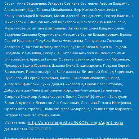
Саранг Анна Васильевна, Захарова Светлана Сергеевна, Аверин Владимир
Анатольевич, Щур Татьяна Михайловна, Щур Николай Алексеевич,
Блинушов Андрей Юрьевич, Мосин Алексей Геннадьевич, Гефтер Валентин
Михайлович, Симонов Алексей Кириллович, Флиге Ирина Анатольевна,
Мельникова Валентина Дмитриевна, Вититинова Елена Владимировна,
Баженова Светлана Куприяновна, Максимов Сергей Владимирович, Беляев
Сергей Иванович, Голубева Елена Николаевна, Ганнушкина Светлана
Алексеевна, Закс Елена Владимировна, Буртина Елена Юрьевна, Гендель
Людмила Залмановна, Кокорина Екатерина Алексеевна, Шуманов Илья
Вячеславович, Арапова Галина Юрьевна, Свечников Анатолий Мариевич,
Прохоров Вадим Юрьевич, Шахова Елена Владимировна, Подузов Сергей
Васильевич, Протасова Ирина Вячеславовна, Литинский Леонид Борисович,
Лукашевский Сергей Маркович, Бахмин Вячеслав Иванович, Шабад
Анатолий Ефимович, Сухих Дарья Николаевна, Орлов Олег Петрович,
Добровольская Анна Дмитриевна, Королева Александра Евгеньевна,
Смирнов Владимир Александрович, Вицин Сергей Ефимович, Золотухин
Борис Андреевич, Левинсон Лев Семенович, Локшина Татьяна Иосифовна,
Орлов Олег Петрович, Полякова Мара Федоровна, Резник Генри Маркович,
Захаров Герман Константинович
Источник:
http://unro.minjust.ru/NKOForeignAgent.aspx
данные на
24.03.2022