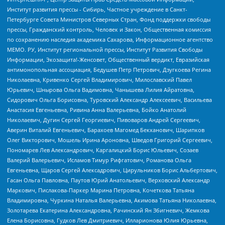
Институт развития прессы - Сибирь, Частное учреждение в Санкт-
Петербурге Совета Министров Северных Стран, Фонд поддержки свободы
прессы, Гражданский контроль, Человек и Закон, Общественная комиссия
по сохранению наследия академика Сахарова, Информационное агентство
МЕМО. РУ, Институт региональной прессы, Институт Развития Свободы
Информации, Экозащита!-Женсовет, Общественный вердикт, Евразийская
антимонопольная ассоциация, Бедушев Петр Петрович, Дзугкоева Регина
Николаевна, Кривенко Сергей Владимирович, Милославский Павел
Юрьевич, Шнырова Ольга Вадимовна, Чанышева Лилия Айратовна,
Сидорович Ольга Борисовна, Туровский Александр Алексеевич, Васильева
Анастасия Евгеньевна, Ривина Анна Валерьевна, Бойко Анатолий
Николаевич, Дугин Сергей Георгиевич, Пивоваров Андрей Сергеевич,
Аверин Виталий Евгеньевич, Барахоев Магомед Бекханович, Шарипков
Олег Викторович, Мошель Ирина Ароновна, Шведов Григорий Сергеевич,
Пономарев Лев Александрович, Каргалицкий Борис Юльевич, Созаев
Валерий Валерьевич, Исламов Тимур Рифгатович, Романова Ольга
Евгеньевна, Щаров Сергей Алексадрович, Цирульников Борис Альбертович,
Гасан Ольга Павловна, Паутов Юрий Анатольевич, Верховский Александр
Маркович, Пислакова-Паркер Марина Петровна, Кочеткова Татьяна
Владимировна, Чуркина Наталья Валерьевна, Акимова Татьяна Николаевна,
Золотарева Екатерина Александровна, Рачинский Ян Збигневич, Жемкова
Елена Борисовна, Гудков Лев Дмитриевич, Илларионова Юлия Юрьевна,