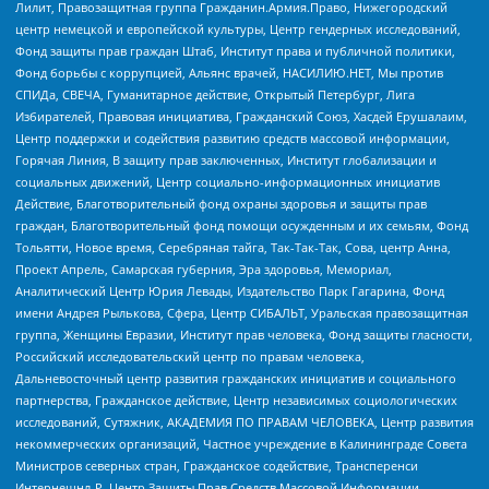
Лилит, Правозащитная группа Гражданин.Армия.Право, Нижегородский
центр немецкой и европейской культуры, Центр гендерных исследований,
Фонд защиты прав граждан Штаб, Институт права и публичной политики,
Фонд борьбы с коррупцией, Альянс врачей, НАСИЛИЮ.НЕТ, Мы против
СПИДа, СВЕЧА, Гуманитарное действие, Открытый Петербург, Лига
Избирателей, Правовая инициатива, Гражданский Союз, Хасдей Ерушалаим,
Центр поддержки и содействия развитию средств массовой информации,
Горячая Линия, В защиту прав заключенных, Институт глобализации и
социальных движений, Центр социально-информационных инициатив
Действие, Благотворительный фонд охраны здоровья и защиты прав
граждан, Благотворительный фонд помощи осужденным и их семьям, Фонд
Тольятти, Новое время, Серебряная тайга, Так-Так-Так, Сова, центр Анна,
Проект Апрель, Самарская губерния, Эра здоровья, Мемориал,
Аналитический Центр Юрия Левады, Издательство Парк Гагарина, Фонд
имени Андрея Рылькова, Сфера, Центр СИБАЛЬТ, Уральская правозащитная
группа, Женщины Евразии, Институт прав человека, Фонд защиты гласности,
Российский исследовательский центр по правам человека,
Дальневосточный центр развития гражданских инициатив и социального
партнерства, Гражданское действие, Центр независимых социологических
исследований, Сутяжник, АКАДЕМИЯ ПО ПРАВАМ ЧЕЛОВЕКА, Центр развития
некоммерческих организаций, Частное учреждение в Калининграде Совета
Министров северных стран, Гражданское содействие, Трансперенси
Интернешнл-Р, Центр Защиты Прав Средств Массовой Информации,