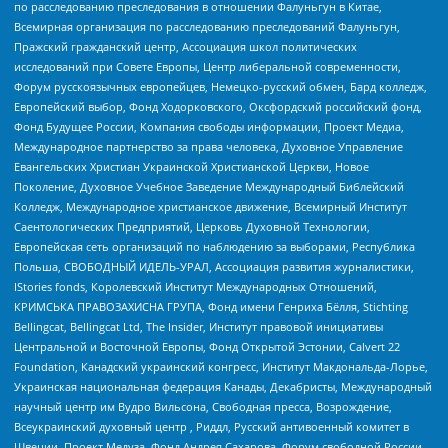
по расследованию преследования в отношении Фалуньгун в Китае,
Всемирная организация по расследованию преследований Фалуньгун,
Пражский гражданский центр, Ассоциация школ политических
исследований при Совете Европы, Центр либеральной современности,
Форум русскоязычных европейцев, Немецко-русский обмен, Бард колледж,
Европейский выбор, Фонд Ходорковского, Оксфордский российский фонд,
Фонд Будущее России, Компания свободы информации, Проект Медиа,
Международное партнерство за права человека, Духовное Управление
Евангельских Христиан Украинской Христианской Церкви, Новое
Поколение, Духовное Учебное Заведение Международный Библейский
Колледж, Международное христианское движение, Всемирный Институт
Саентологических Предприятий, Церковь Духовной Технологии,
Европейская сеть организаций по наблюдению за выборами, Республика
Польша, СВОБОДНЫЙ ИДЕЛЬ-УРАЛ, Ассоциация развития журналистики,
IStories fonds, Королевский Институт Международных Отношений,
КРИМСЬКА ПРАВОЗАХИСНА ГРУПА, Фонд имени Генриха Бёлля, Stichting
Bellingcat, Bellingcat Ltd, The Insider, Институт правовой инициативы
Центральной и Восточной Европы, Фонд Открытой Эстонии, Calvert 22
Foundation, Канадский украинский конгресс, Институт Макдональда-Лорье,
Украинская национальная федерация Канады, Декабристы, Международный
научный центр им Вудро Вильсона, Свободная пресса, Возрождение,
Всеукраинский духовный центр , Риддл, Русский антивоенный комитет в
Швеции, Проект Медуза, Фонд Андрея Сахарова, Форум свободной России,